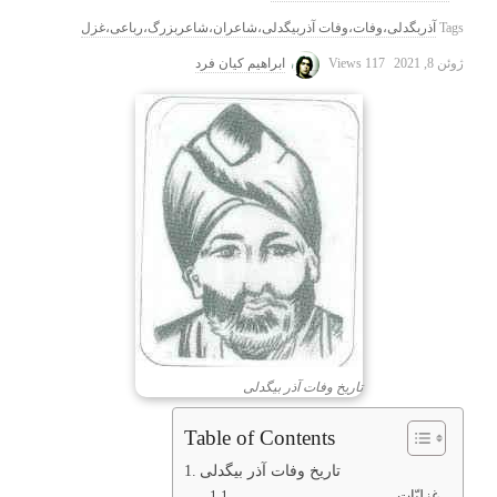
Tags
آذربگدلی،وفات،وفات آذربیگدلی،شاعران،شاعربزرگ،رباعی،غزل
ژوئن 8, 2021
117 Views
ابراهیم کیان فرد
تاریخ وفات آذر بیگدلی
Table of Contents
تاریخ وفات آذر بیگدلی
غزلیّات