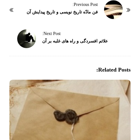
P
Previous Post:
o
فن مادّه تاریخ نویسی و تاریخ پیدایش آن
s
t
Next Post:
N
علائم افسردگی و راه های غلبه بر آن
a
v
i
Related Posts:
g
a
t
i
o
n