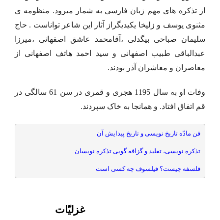
از تذکره های مهم زبان فارسی به شمار میرود. منظومه ی
مثنوی یوسف و زلیخا یکیدیگراز آثار این شاعر تواناست . حاج
سلیمان صباحی بیگدلی ،آقامحمد عاشق اصفهانی ،میرزا
عبدالباقی طبیب اصفهانی و سید احمد هاتف اصفهانی از
معاصران و معاشران آذر بودند.
وفات او به سال 1195 هجری و قمری در سن 61 سالگی در
قم اتفاق افتاد. و همانجا به خاک سپردند.
فن مادّه تاریخ نویسی و تاریخ پیدایش آن
تذکره نویسی، تقلید و گزافه گویی تذکره نویسان
فلسفه چیست؟ فیلسوف چه کسی است
غزلیّات