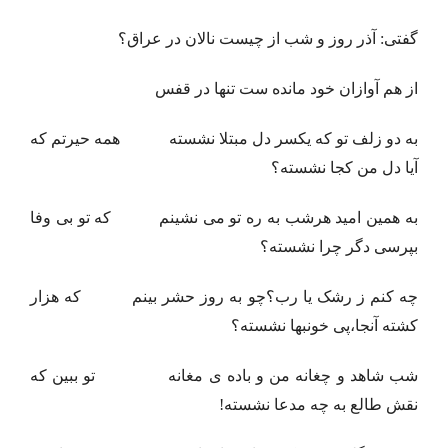
گفتی: آذر روز و شب از چیست نالان در عراق؟
از هم آوازان خود مانده ست تنها در قفس
به دو زلف تو که یکسر دل مبتلا نشسته همه حیرتم که
آیا دل من کجا نشسته؟
به همین امید هرشب به ره تو می نشینم که تو بی وفا
بپرسی دگر چرا نشسته؟
چه کنم ز رشک یا رب؟چو به روز حشر بینم که هزار
کشته آنجا،پی خونبها نشسته؟
شب شاهد و چغانه من و باده ی مغانه تو ببین که
نقش طالع به چه مدعا نشسته!