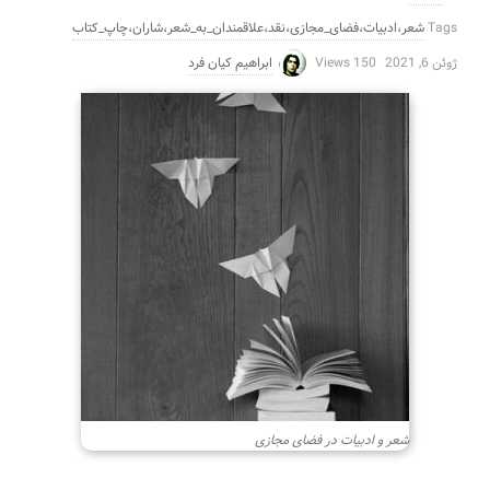
Tags
شعر،ادبیات،فضای_مجازی،نقد،علاقمندان_به_شعر،شاران،چاپ_کتاب
ژوئن 6, 2021
150 Views
ابراهیم کیان فرد
شعر و ادبیات در فضای مجازی