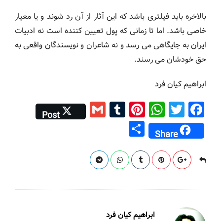
بالاخره باید فیلتری باشد که این آثار از آن رد شوند و یا معیار
خاصی باشد. اما تا زمانی که پول تعیین کننده است نه ادبیات
ایران به جایگاهی می رسد و نه شاعران و نویسندگان واقعی به
حق خودشان می رسند.
ابراهیم کیان فرد
G
T
Pi
W
T
F
Post
m
u
nt
h
wi
a
S
Share
ai
m
er
at
tt
c
h
l
bl
e
s
er
e
ar
r
st
A
b
e
p
o
p
o
k
ابراهیم کیان فرد