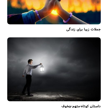
جملات زیبا برای زندگی
داستان کوتاه-متهم-چخوف