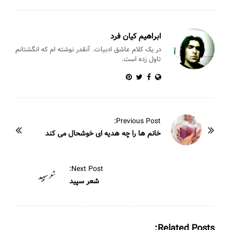
p
o
p
o
k
ابراهیم کیان فرد
در یک کلام عاشق ادبیات. آنقدر نوشته ام که انگشتانم
تاول زده است.
P
Previous Post:
o
خانم ها را چه هدیه ای خوشحال می کند
s
t
Next Post:
N
شعر سپید
a
v
i
Related Posts: