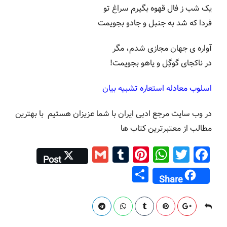
یک شب ز فال قهوه بگیرم سراغ تو
فردا که شد به جنبل و جادو بجویمت
آواره ی جهان مجازی شدم، مگر
در ناکجای گوگِل و یاهو بجویمت!
اسلوب معادله استعاره تشبیه بیان
در وب سایت مرجع ادبی ایران با شما عزیزان هستیم با بهترین
مطالب از معتبرترین کتاب ها
G
T
Pi
W
T
F
Post
m
u
nt
h
wi
a
S
Share
ai
m
er
at
tt
c
h
l
bl
e
s
er
e
ar
r
st
A
b
e