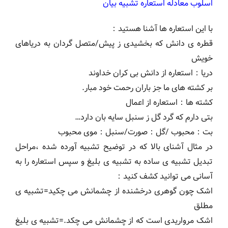
اسلوب معادله استعاره تشبیه بیان
با این استعاره ها آشنا هستید：
قطره ی دانش که بخشیدی ز پیش/متصل گردان به دریاهای
خویش
دریا：استعاره از دانش بی کران خداوند
بر کشته های ما جز باران رحمت خود مبار.
کشته ها：استعاره از اعمال
بتی دارم که گرد گل ز سنبل سایه بان دارد…
بت：محبوب /گل：صورت/سنبل：موی محبوب
در مثال آشنای بالا که در توضیح تشبیه آورده شده ،مراحل
تبدیل تشبیه ی ساده به تشبیه ی بلیغ و سپس استعاره را به
آسانی می توانید کشف کنید：
اشک چون گوهری درخشنده از چشمانش می چکید=تشبیه ی
مطلق
اشک مرواریدی است که از چشمانش می چکد.=تشبیه ی بلیغ