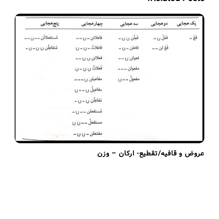
g
a
t
i
o
n
عروض و قافیه/تقطیع- ارکان – وزن