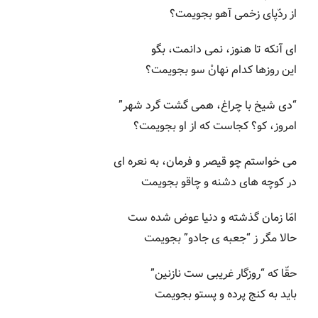
از ردّپای زخمی آهو بجویمت؟
ای آنکه تا هنوز، نمی دانمت، بگو
این روزها کدام نهانْ سو بجویمت؟
“دی شیخ با چراغ، همی گشت گرد شهر”
امروز، کو؟ کجاست که از او بجویمت؟
می خواستم چو قیصر و فرمان، به نعره ای
در کوچه های دشنه و چاقو بجویمت
امّا زمان گذشته و دنیا عوض شده ست
حالا مگر ز “جعبه ی جادو” بجویمت
حقّا که “روزگار غریبی ست نازنین”
باید به کنج پرده و پستو بجویمت