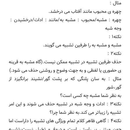
مثال：
چهره ی محبوب مانند آفتاب می درخشد.
چهره：مشبه/محبوب：مشبه به/مانند：ادات/درخشیدن：
وجه شبه
نکته۱：
مشبه و مشبه به را طرفین تشبیه می گویند.
نکته۲：
حذف طرفین تشبیه در تشبیه ممکن نیست.(گاه مشبه به قرینه
ی حضوری یا لفظی و به جهت وضوح و روشنی حذف می شود.)
مثال：به سان پلنگی که بر پشت گور/نشیند برانگیزد از
گور،شور
به نظر شما مشبه چه کسی است؟
نکته۳：ادات و وجه شبه در تشبیه حذف می شوند و این امر
تشبیه را زیباتر می کند.به نظر شما چرا؟
نکته۴：گاهی ظاهر کلام تمام ویژگی های تشبیه را داراست اما
چون مبتنی بر راستی است و.دروغ و تخیل نیست،تشبیه