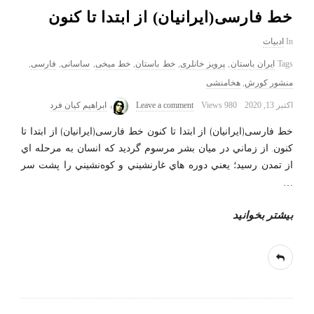
خط فارسی(ایرانیان) از ابتدا تا کنون
In
ادبیات
Tags
ایران باستان
,
پرویز خانلری
,
خط باستان
,
خط میخی
,
ساسانی
,
فارسی
,
منشور کورش
,
هخامنشی
اکتبر 13, 2020
980 Views
Leave a comment
ابراهیم کیان فرد
خط فارسی(ایرانیان) از ابتدا تا کنون خط فارسی(ایرانیان) از ابتدا تا
کنون. از زماني در ميان بشر مرسوم گرديد كه انسان به مرحله اي
از تمدن رسيد؛ يعني دوره هاي غارنشيني و كوه‌نشيني را پشت سر
…
بیشتر بخوانید