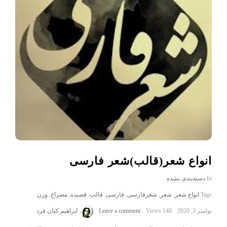
انواع شعر(قالب)شعر فارسی
In
دسته‌بندی نشده
Tags
انواع شعر
,
شعر
,
شعرفارسی
,
فارسی
,
قالب
,
قصیده
,
مصراع
,
وزن
نوامبر 3, 2020
148 Views
Leave a comment
ابراهیم کیان فرد