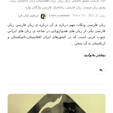
Tags
پارسی
,
پشتو
,
تاجیکی
,
دری
,
زبان
,
زبان افغانستان
,
زبان پاکستان
,
زبان
پشتو
,
زبان چیست
,
زبان فارسی
,
زبانتاجیک
,
فارسی
,
واژگان
,
واژه‌
ژوئن 21, 2022
155 Views
Leave a comment
ابراهیم کیان فرد
زبان فارسی ونکات مهم درباره ی آن درباره ی زبان فارسی زبان
فارسی یکی از زبان های هندواروپایی در شاخه ی زبان های ایرانی
جنوب غربی است که در کشورهای ایران افغانستان،تاجیکستان و
ازبکستان به آن سخن
…
بیشتر بخوانید