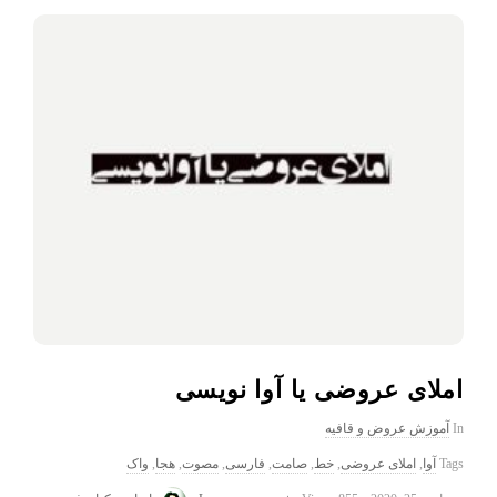
املای عروضی یا آوا نویسی
In
آموزش عروض و قافیه
Tags
آوا
,
املای عروضی
,
خط
,
صامت
,
فارسی
,
مصوت
,
هجا
,
واک