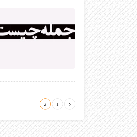
ص
2
1
ف
ح
ه‌
ب