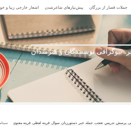
جملات قصار از بزرگان
پیش‌نیازهای شاعرشدن
اشعار خارجی زیبا و خوا
، بیوگرافی نویسندگان و هنرمندان
ی
,
پرسش
,
تدریس
,
تعجب
,
جمله
,
خبر
,
دستورزبان
,
سوال
,
قرینه لفظی
,
قرینه معنوی
سپتامبر 19,