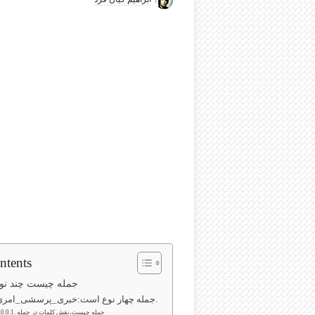
ntents
جمله چیست چند نوع جمله داریم
جمله چهار نوع است:خبری_پرسشی_امری_تعجبی.
جمله چیست،نقش کلمات در جمله