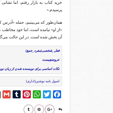
خرید کتاب به بازار رفتم، اما نشانی
پرسیدم.»
همان‌طور که می‌بینیم، جمله «آدرس ک
«از او» نیامده است، اما خود مخاطب م
آن بخش شده است. در این حالت می‌گو
فعل_شخصی(مفرد_جمع)
عروض
چیست
نکات اساسی برای نویسنده شدن از زبان نو
اصول نامه نوشتن(اداری)
G
T
Pi
W
T
Fa
m
u
nt
ha
wi
ce
l
m
er
ts
tte
bo