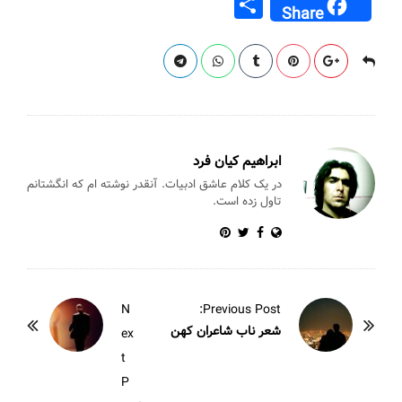
S
Share
ai
m
er
at
tt
c
h
l
bl
e
s
er
e
ar
r
st
A
b
e
p
o
p
o
k
ابراهیم کیان فرد
در یک کلام عاشق ادبیات. آنقدر نوشته ام که انگشتانم
تاول زده است.
P
N
Previous Post:
o
شعر ناب شاعران کهن
ex
s
t
t
P