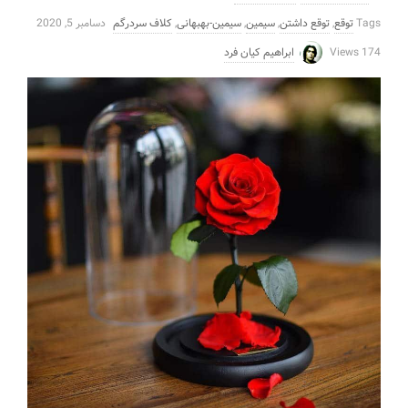
Tags
توقع
,
توقع داشتن
,
سیمین
,
سیمین-بهبهانی
,
کلاف سردرگم
دسامبر 5, 2020
174 Views
ابراهیم کیان فرد