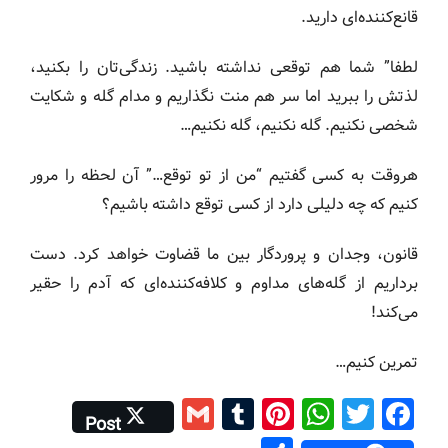
قانع‌کننده‌ای دارید.
لطفا” شما هم توقعی نداشته باشید. زندگی‌تان را بکنید،
لذتش را ببرید اما سر هم منت نگذاریم و مدام گله و شکایت
شخصی نکنیم. گله نکنیم، گله نکنیم…
هروقت به کسی گفتیم “من از تو توقع…” آن لحظه را مرور
کنیم که چه دلیلی دارد از کسی توقع داشته باشیم؟
قانون، وجدان و پروردگار بین ما قضاوت خواهد کرد. دست
برداریم از گله‌های مداوم و کلافه‌کننده‌ای که آدم را حقیر
می‌کند!
تمرین کنیم…
G
T
Pi
W
T
F
Post
m
u
nt
h
wi
a