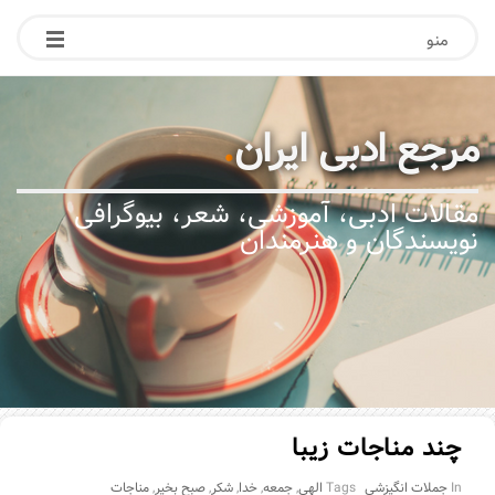
منو
مرجع ادبی ایران
.
مقالات ادبی، آموزشی، شعر، بیوگرافی
نویسندگان و هنرمندان
چند مناجات زیبا
In
جملات انگیزشی
Tags
الهی
,
جمعه
,
خدا
,
شکر
,
صبح بخیر
,
مناجات