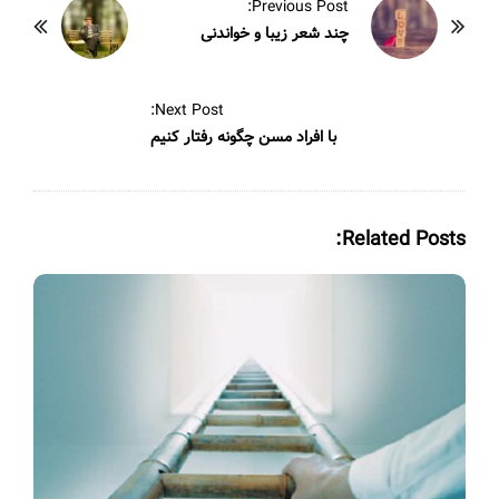
P
Previous Post:
o
چند شعر زیبا و خواندنی
s
t
Next Post:
N
با افراد مسن چگونه رفتار کنیم
a
v
i
Related Posts:
g
a
t
i
o
n