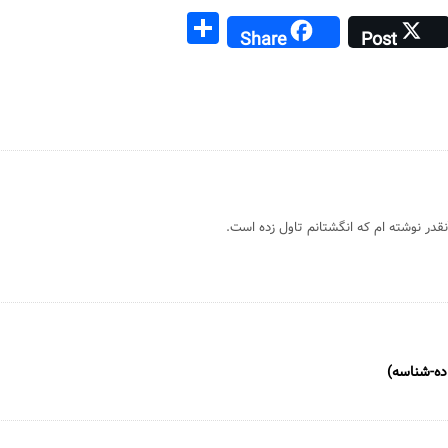
S
Share
Post
h
ar
a
e
نقدر نوشته ام که انگشتانم تاول زده است.
ده-شناسه)