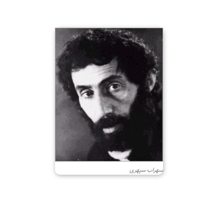
سهراب سپهری