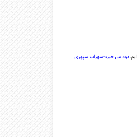
یم.
دود می خیزد-سهراب سپهری