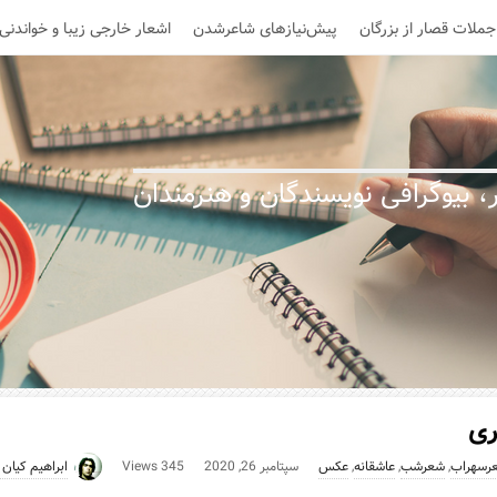
جملات قصار از بزرگان
پیش‌نیازهای شاعرشدن
اشعار خارجی زیبا و خواندنی
 بیوگرافی نویسندگان و هنرمندان
ری
رسهراب
,
شعرشب
,
عاشقانه
,
عکس
سپتامبر 26, 2020
345 Views
ابراهیم کیان 