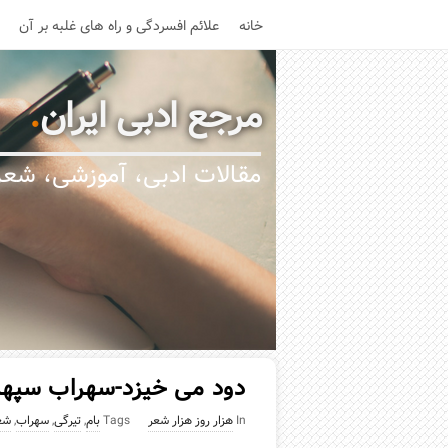
خانه
علائم افسردگی و راه های غلبه بر آن
مرجع ادبی ایران
.
مقالات ادبی، آموزشی، شعر،
دود می خیزد-سهراب سپه
In
هزار روز هزار شعر
Tags
بام
,
تیرگی
,
سهراب
,
شع