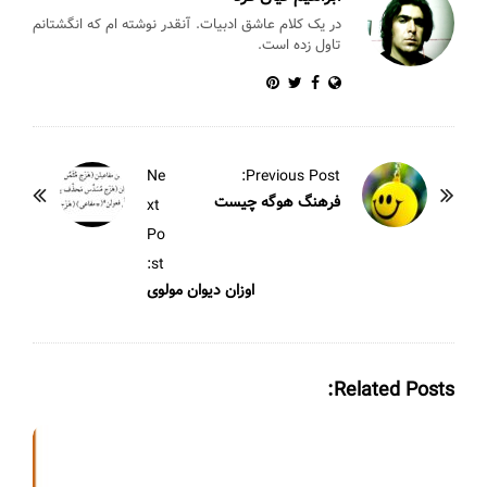
k
در یک کلام عاشق ادبیات. آنقدر نوشته ام که انگشتانم
تاول زده است.
P
Ne
Previous Post:
o
فرهنگ هوگه چیست
xt
s
Po
t
st:
N
اوزان دیوان مولوی
a
v
i
Related Posts:
g
a
t