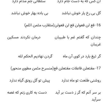
آن کس که به دست جام دارد سلطانی جم مدام دارد
گل بی رخ یار خوش نباشد بی باده بهار خوش نباشد
16- فع لن فعولن فع لن فعولن(متقارب مثمن اثلم)
چندان که گفتم غم با طبیبان درمان نکردند مسکین
غریبان
گر تیغ بارد در کوی آن ماه گردن نهادیم الحکم لله
17- مفتعلن فاعلات مفتعلن فع(منسرح مثمن مطوی منحور)
روشنی طلعت تو ماه ندارد پیش تو گل رونق گیاه ندارد
بر سر آنم که گر ز دست بر آید دست به کاری زنم که غصه
سرآید