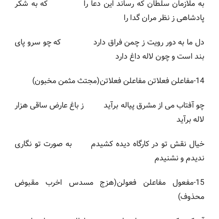
به ملازمان سلطان که رساند این دعا را که به شکر
پادشاهی ز نظر مران گدا را
دل ما به دور رویت ز چمن فراق دارد که چو سرو پای
بند است و چون لاله داغ دارد
14-مفاعلن فعلاتن مفاعلن فعلاتن(مجتث مثمن مخبون)
چو آفتاب می از مشرق پیاله برآید ز باغ عارض ساقی هزار
لاله برآید
خیال نقش تو در کارگاه دیده کشیدم به صورت تو نگاری
ندیدم و نشنیدم
15-مفعول مفاعلن فعولن(هزج مسدس اخرب مقبوض
محذوف)