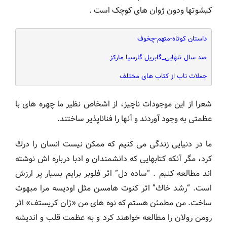
كيشوتها ودون ژوان های کوچک است .
داستان کوتاه-متهم-چخوف
صد سال تنهایی_گابریل گارسیا مارکز
جملات ناب از کتاب های مختلف
شعرا از این موجودات ناچیز، از اشخاص نظير ما چهره های با
عظمتی به وجود آوردند و آنها را فناناپذیر ساختند.
ما در دنیایی زندگی می کنیم که ممکن نیست انسان را درك
كرد، مگر آنکه کتابهایی که دانشمندان و ادبا درباره اش نوشته
اند مطالعه کنیم . “ساده دل” اثر فلوبر برایم بسیار پر ارزش
است. “رشد خاك” اثر کنوت هامسن مثل اودیسه مرا مبهوت
ساخت. من مطمئن هستم که نوه های من «ژان کریستف» اثر
رومن رولان را مطالعه خواهند کرد و به عظمت قلب و اندیشه