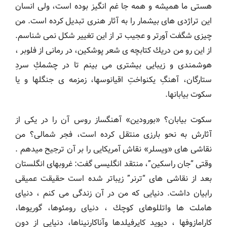
هستی ما همیشه و همه جا غم انگیز بوده است، ولی انسان
این تراژدی های بیشمار را به آثار هنری تبدیل کرده است. من
چیزی شگفت آورتر و عجیب تر از این تغییر شکل نمی شناسم.
از این رو من دريك كتابچه ی شعر پوشكين، در رمانی از فلوبر ،
هوشمندی و زیبایی بیشتری می بینم تا در چشمكِ سردِ
ستارگان، آهنگِ یكنواختِ اقیانوسها، زمزمه ی جنگلها و یا
سکوت بیابانها.
سکوت بیابان؟ «بورودین» آهنگساز روس آن را در یکی از
آثارش به نحو بارزی منتقل کرده است، فجر شمالی؟ من
نقاشی های «ویسلر» نقاش آمریکایی را بر آن ترجیح میدهم .
وقتی “جان راسکین”، منتقد انگلیسی گفت: غروبهای انگلستان
بعد از نقاشی های “ترنر” زیباتر شده است حقیقت عمیقی
رابیان داشت. دنیایی که من در آن زندگی می کنم ، دنیای
هاملت ها واتللوهای كوچك ، دنیای رومئوها، گوریوها،
کارامازوفها ، دیوید کاپرفیلدها وآناکارنیناها، دنیایی از دون