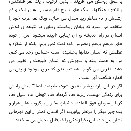
با عمقِ روحش می آفریند ، بدین ترتیب ، يك نفر فنلاندی،
باتلاقها، جنگلها، سنگ های سرخ فام ورستنی های تنک و کم
رشدش را به مناظر زیبا مبدل می سازد، ويك نفر عرب خود را
متقاعد می سازد که بیابان زیباست. زیبایی در نتیجه ی تلاشِ
انسان در راه اندیشه ی آن زیبایی زاییده میشود. من از توده
های درهم برهم ومضرس کوه لذت نمی برم، بلکه از شکوه و
عظمتی که انسان بدانها بخشیده است احساس وجد می کنم.
من به همت بلند و سهولتی که انسان طبیعت را تغییر می
دهد، آفرین می گویم، همت بلندی که برای موجود زمینی بی
اندازه شگفت آور است .
اگر در این باره بیشتر تعمق شود، طبیعت اصلا” محلِ راحتی
برای زندگی نیست. زلزله ها، گردباد ها، توفان ها، سیل ها،
گرما و سرمای فوق العاده، حشراتِ مضر و میکروب ها و هزار و
یك چیز دیگر را درنظر بیاورید، اگر انسان کمتر از این قهرمانی
نشان می داد، این بلایا زندگی را غیرقابل تحمل می ساختند .