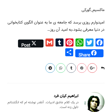
ماکسیم_گورکی
امیدوارم روزی برسد که جامعه ی ما به عنوان الگوی کتابخوانی
در دنیا معرفی بشود،به امید آن روز…
G
T
Pi
W
T
F
Post
m
u
nt
h
wi
a
S
Share
ai
m
er
at
tt
c
h
l
bl
e
s
er
e
ar
r
st
A
b
e
p
o
p
o
k
ابراهیم کیان فرد
در یک کلام عاشق ادبیات. آنقدر نوشته ام که انگشتانم
تاول زده است.