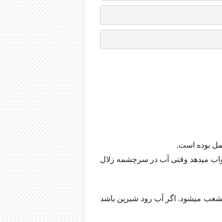
مل بوده است‌.
واب میدهد وقتی آب در سرچشمه زلال
شعب میشود. اگر آب رود شیرین باشد