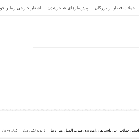
جملات قصار از بزرگان
پیش‌نیازهای شاعرشدن
اشعار خارجی زیبا و خوا
، بیوگرافی نویسندگان و هنرمندان
 است
,
جملات زیبا
,
داستانهای آموزنده
,
ضرب المثل
,
متن زیبا
ژانویه 28, 2021
302 Views