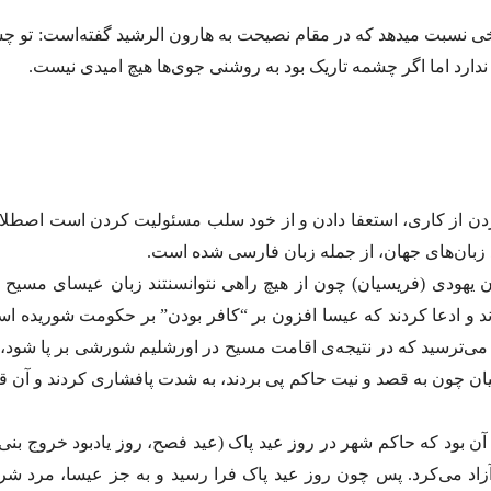
ی نسبت میدهد که در مقام نصیحت به هارون الرشید گفته‌است‌: تو چش
ارد اما اگر چشمه تاریک بود به روشنی جوی‌ها هیچ امیدی نیست.
کردن از کاری، استعفا دادن و از خود سلب مسئولیت کردن است اصطل
زبان‌های جهان، از جمله زبان فارسی شده است.
 یهودی (فریسیان) چون از هیچ راهی نتوانسنتند زبان عیسای مسیح ر
 و ادعا کردند که عیسا افزون بر “کافر بودن” بر حکومت شوریده اس
 می‌ترسید که در نتیجه‌ی اقامت مسیح در اورشلیم شورشی بر پا شود
سیان چون به قصد و نیت حاکم پی بردند، به شدت پافشاری کردند و آن 
 آن بود که حاکم شهر در روز عید پاک (عید فصح، روز یادبود خروج بنی
اد می‌کرد. پس چون روز عید پاک فرا رسید و به جز عیسا، مرد شرور 