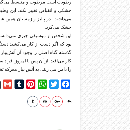
رطوبت است مرطوب و منبسط می‌گردد. 
خشکی و انقباض تغییر نکند. این وظیف
می‌داشت. در پائیز و زمستان همین ش
خشک می‌کرد.
این شخص از موسیقی چیزی نمی‌دانست 
بود که اگر دست از کار می‌کشید دست
گذشته گناه اصلی را وجود آن آتش‌بیار 
کار می‌افتد. از آن پس تا امروز افراد
را دامن می زنند، به آتش بیار معرکه تش
G
T
Pi
W
T
Fa
m
u
nt
ha
wi
ce
l
m
er
ts
tte
bo
bl
es
A
r
ok
r
t
pp