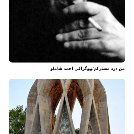
من درد مشترکم/بیوگرافی احمد شاملو