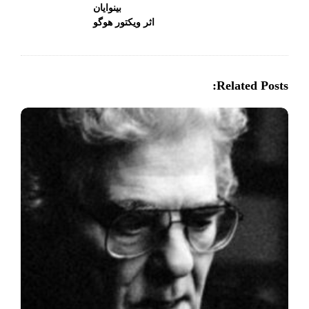
بینوایان
t
اثر ویکتور هوگو
N
a
v
Related Posts:
i
g
a
t
i
o
n