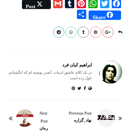
G
T
Pi
W
T
Fa
Post
m
u
nt
ha
wi
ce
S
Share
ail
m
er
ts
tte
bo
ha
bl
es
A
r
ok
re
r
t
pp
ابراهیم کیان فرد
در یک کلام عاشق ادبیات. آنقدر نوشته ام که انگشتانم
تاول زده است.
P
Next
Previous Post:
o
نهاد_گزاره
Post:
s
رمان