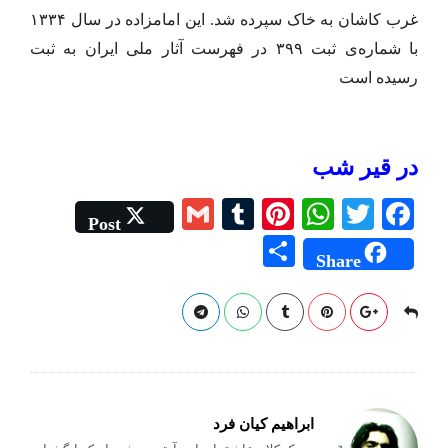
غرب کاشان به خاک سپرده شد. این امامزاده در سال ۱۳۳۴
با شماره‌ی ثبت ۳۹۹ در فهرست آثار ملی ایران به ثبت
رسیده است
در قیر شب
G
T
Pi
W
T
Fa
Post
m
u
nt
ha
wi
ce
S
Share
ail
m
er
ts
tte
bo
ha
bl
es
A
r
ok
re
r
t
pp
ابراهیم کیان فرد