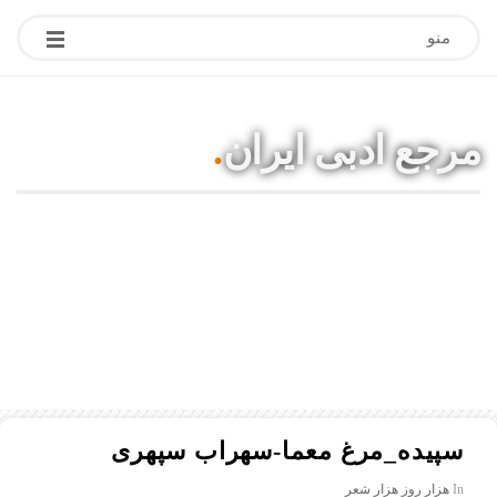
منو
مرجع ادبی ایران
.
مقالات ادبی، آموزشی، شعر، بیوگرافی
نویسندگان و هنرمندان
سپیده_مرغ معما-سهراب سپهری
In
هزار روز هزار شعر