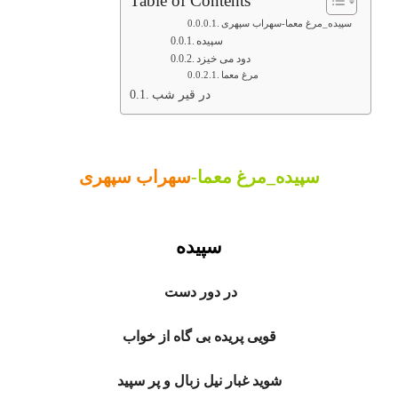
Table of Contents
سپیده_مرغ معما-سهراب سپهری
سپیده
دود می خیزد
مرغ معما
در قیر شب
سپیده_مرغ معما-
سهراب سپهری
سپیده
در دور دست
قویی پریده بی گاه از خواب
شوید غبار نیل زبال و پر سپید