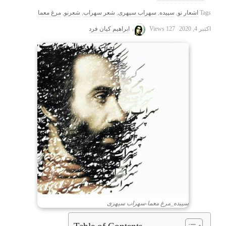
Tags
اشعار نو
,
سپیده
,
سهراب سپهری
,
شعر سهراب
,
شعرنو
,
مرغ معما
اکتبر 4, 2020
127 Views
ابراهیم کیان فرد
سپیده_مرغ معما-سهراب سپهری