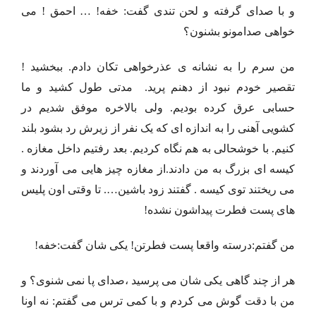
و با صدای گرفته و لحن تندی گفت: خفه! … احمق ! می
خواهی صدامونو بشنون؟
من سرم را به نشانه ی عذرخواهی تکان دادم. ببخشید !
تقصیر خودم نبود از دهنم پرید. مدتی طول کشید و ما
حسابی عرق کرده بودیم. ولی بالاخره موفق شدیم در
کشویی آهنی را به اندازه ای که یک نفر از زیرش رد بشود بلند
کنیم. با خوشحالی به هم نگاه کردیم. بعد رفتیم داخل مغازه .
کیسه ای بزرگ به من دادند.از مغازه چیز هایی می آوردند و
می ریختند توی کیسه . گفتند زود باشین…. تا وقتی اون پلیس
های پست فطرت پیداشون نشده!
من گفتم:درسته واقعا پست فطرتن! یکی شان گفت:خفه!
هر از چند گاهی یکی شان می پرسید ،صدای پا نمی شنوی؟ و
من با دقت گوش می کردم و با کمی ترس می گفتم: نه اونا