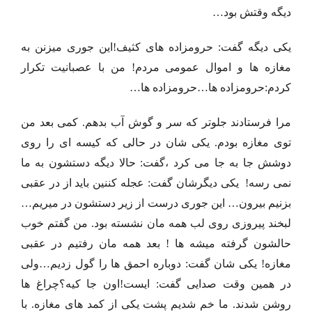
دیگه وقتش بود…
یکی دیگه گفت: حرومزاده های کثیف!این جوری میزنن به
مغازه ها و اموال عمومی مردم! من با عصبانیت تکرار
کردم:حرومزاده ها…حرومزاده ها…
مرا فرستادند جلوتر که سر و گوش آب بدهم. کمی بعد من
توی مغازه بودم. یکی شان در حالی که کیسه ای را روی
دوشش جا به جا می کرد ،گفت: حالا دیگه دستشون به ما
نمی رسه! یکی دیگرشان گفت: عجله کننین باید از در عقبی
بزنیم بیرون… این جوری درست از زیر دستشون در میریم…
لبخند پیروزی روی لب همه مان نشسته بود. من گفتم خوب
حالشون گرفته میشه ها ! بعد همه مان رفتیم در عقبی
مغازه! یکی شان گفت: دوباره احمق ها را گول زدیم…ولی
در همین وقت صدایی گفت: ایست!اون جا کیه؟چراغ ها
روشن شدند. ما خم شدیم پشت یکی از کمد های مغازه. با