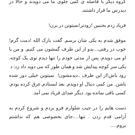
گروه دیگر با فاصله ی کمی جلوی ما می دویدند و حالا در
دیدرس ما قرار داشتند.
فریاد زدم بجنبین !زودتر!نمیتونن در برن!
موفق شدم به یکی شان برسم. گفت بارک الله !دمت گرم!
خوب در رفتی…بدو از این طرف گمشون می کنیم. و من با
او می دویدم. پس از مدتی خودم را تنها دیدم توی یک کوچه.
یکی سر کوچه پیدایش شد و همان طور که می دوید داد زد: د
زود باش!از این طرف ..دیدمشون! نمیتونن خیلی دور شده
باشن. من کمی دنبال او دویدم. بعد ایستادم.عرق کرده بودم.
کسی باقی نمانده بود. دیگر صدای فریاد نمی آمد.
دست هایم را در جیب شلوارم فرو بردم و شروع کردم به
آرامی قدم زدن . تنها….جای بخصوصی هم که نداشتم
بروم….