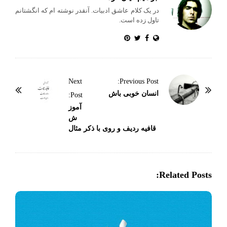
در یک کلام عاشق ادبیات. آنقدر نوشته ام که انگشتانم
تاول زده است.
P
Next
Previous Post:
o
انسان خوبی باش
Post:
s
آموز
ش
t
قافیه ردیف و روی با ذکر مثال
N
a
v
Related Posts:
i
g
a
t