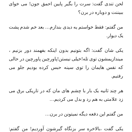
لحن تندی گفت: سرت را بگیر پایین احمق جون! می خوای
ببیننت و دوباره در برن؟
من گفتم: فقط خواستم یه دیدی بندازم… بعد خم شدم پشت
یک دیوار.
یکی شان گفت: اگه بتونیم بدون اینکه بفهمند دور بزنیم ،
میندازیمشون توی تله!خیلی نیستن!پاورچین پاورچین در حالی
که نفس هایمان را توی سینه حبس کرده بودیم جلو می
رفتیم.
هر چند ثانیه یک بار با چشم های مان که در تاریکی برق می
زد علامتی به هم رد و بدل می کردیم…
من گفتم این دفعه دیگه نمیتونن در برن…
یکی گفت ،بالاخره سر بزنگاه گیرشون آوردیم! من گفتم: