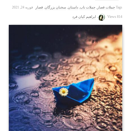
Tags
جملات قصار
,
جملات ناب
,
داستان
,
سخنان بزرگان
,
قصار
فوریه 24, 2021
814 Views
ابراهیم کیان فرد