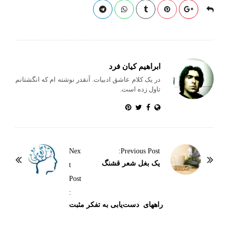
bl
es
A
r
ok
re
r
t
pp
ابراهیم کیان فرد
در یک کلام عاشق ادبیات. آنقدر نوشته ام که انگشتانم
تاول زده است.
P
Nex
Previous Post:
o
یک بغل شعر قشنگ
t
s
Post
t
:
N
راههای دست‌یابی به تفکر مثبت
a