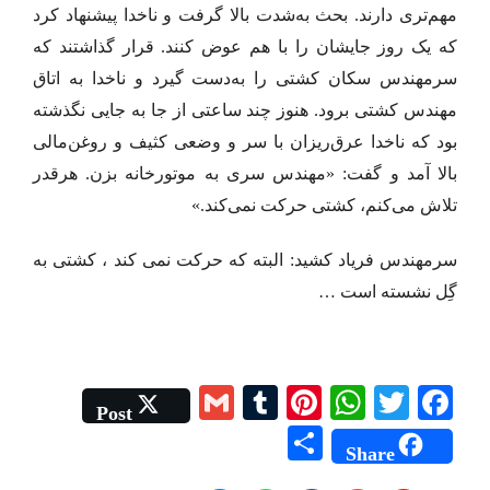
مهم‌تری دارند. بحث به‌شدت بالا گرفت و ناخدا پیشنهاد کرد
که یک روز جایشان را با هم عوض کنند. قرار گذاشتند که
سرمهندس سکان کشتی را به‌دست گیرد و ناخدا به اتاق
مهندس کشتی برود. هنوز چند ساعتی از جا به ‌جایی نگذشته
بود که ناخدا عرق‌ریزان با سر و وضعی کثیف و روغن‌مالی
بالا آمد و گفت: «مهندس سری به موتورخانه بزن. هرقدر
تلاش می‌کنم، کشتی حرکت نمی‌کند.»
سرمهندس فریاد کشید: البته که حرکت نمی ‌کند ، کشتی به
گِل نشسته است …
G
T
Pi
W
T
Fa
Post
m
u
nt
ha
wi
ce
S
Share
ail
m
er
ts
tte
bo
ha