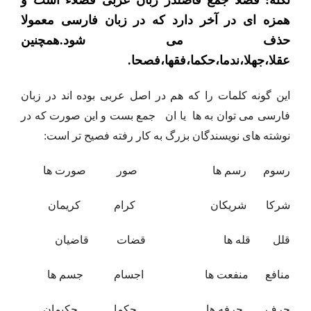
نکته: فضلا جمع فاضلدر زبان عربی فضلاء است و
همزه ای در آخر دارد که در زبان فارسی معمولا
حذف می شود.همچنین
عقلا،جهلا،ندما،حکما،فقها،فصحا.
این گونه کلمات را که هم در اصل عربی بوده اند در زبان
فارسی می توان به ها یا ان جمع بست و این صورت که در
نوشته های نویسندگان بزرگ به کار رفته فصیح تر است:
رسوم رسم ها صور صورت ها
شرکا شریکان کرام کریمان
قلل قله ها قضات قاضیان
منافع منفعت ها اجسام جسم ها
حرف حرفه ها حکما حکیمان