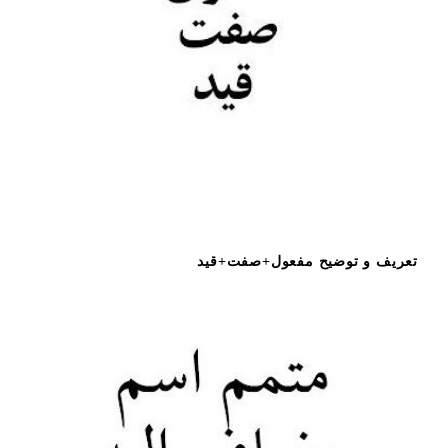
تعریف و توضیح مفعول+صفت+قید