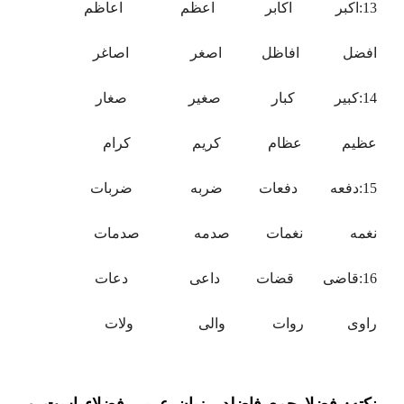
13:اکبر اکابر اعظم اعاظم
افضل افاظل اصغر اصاغر
14:کبیر کبار صغیر صغار
عظیم عظام کریم کرام
15:دفعه دفعات ضربه ضربات
نغمه نغمات صدمه صدمات
16:قاضی قضات داعی دعات
راوی روات والی ولات