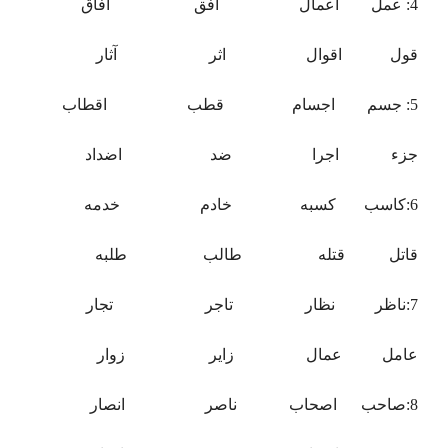
4: عمل اعمال افق آفاق
قول اقوال اثر آثار
5: جسم اجسام قطب اقطاب
جزء اجرا ضد اضداد
6:کاسب کسبه خادم خدمه
قاتل قتله طالب طلبه
7:ناظر نظار تاجر تجار
عامل عمال زایر زوار
8:صاحب اصحاب ناصر انصار