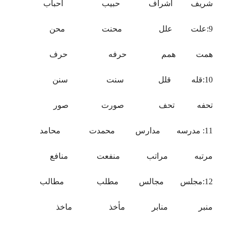
شریف اشراف حبیب احباب
9:علت علل محنت محن
همت همم حرفه حرف
10:قله قلل سنت سنن
تحفه تحف صورت صور
11: مدرسه مدارس محمدت محامد
مرتبه مراتب منفعت منافع
12:مجلس مجالس مطلب مطالب
منبر منابر مأخذ ماخذ