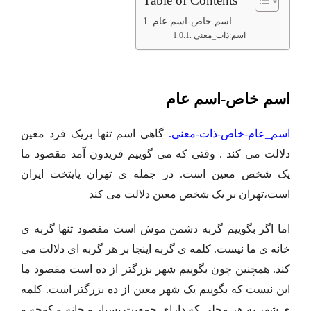
Table of Contents
اسم خاص-اسم عام
اسم:ذات_معنی
اسم خاص-اسم عام
اسم_عام-خاص-ذات-معنی.
گاهی اسم تنها بریک فرد معین
دلالت می کند . وقتی که می گوییم فریدون آمد مقصود ما
یک شخص معین است. در جمله ی تهران پایتخت ایران
است،تهران بر یک شخص معین دلالت می کند
اما اگر بگوییم گربه دشمن موش است مقصود تنها گربه ی
خانه ی ما نیست. کلمه ی گربه اینجا بر هر گربه ای دلالت می
کند. همچنین چون بگوییم شهر بزرگتر از ده است مقصود ما
این نیست که بگوییم یک شهر معین از ده بزرگتر است. کلمه
ی شهر به هر محلی که دارای جمعیت بسیار و خانه و کوچه و