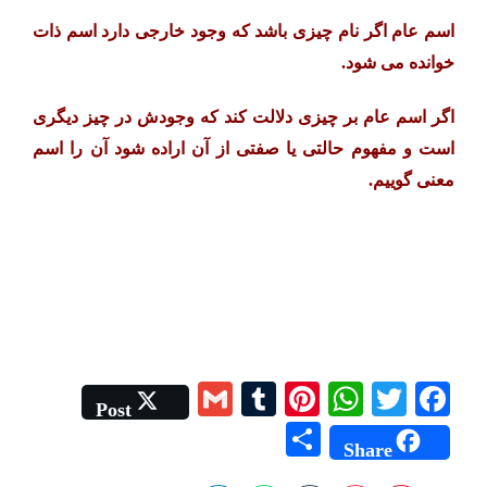
اسم عام اگر نام چیزی باشد که وجود خارجی دارد اسم ذات
خوانده می شود.
اگر اسم عام بر چیزی دلالت کند که وجودش در چیز دیگری
است و مفهوم حالتی یا صفتی از آن اراده شود آن را اسم
معنی گوییم.
G
T
Pi
W
T
Fa
Post
m
u
nt
ha
wi
ce
S
Share
ail
m
er
ts
tte
bo
ha