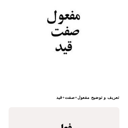
تعریف و توضیح مفعول+صفت+قید