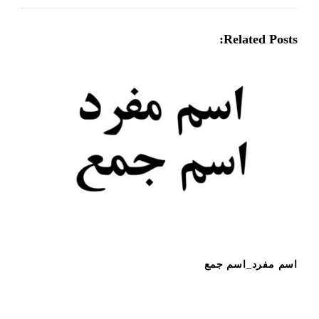
v
i
Related Posts:
g
a
t
i
o
n
اسم مفرد_اسم جمع