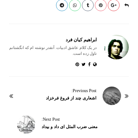
bl
es
A
r
ok
re
r
t
pp
ابراهیم کیان فرد
در یک کلام عاشق ادبیات. آنقدر نوشته ام که انگشتانم
تاول زده است.
P
Previous Post:
o
اشعاری چند از فروغ فرخزاد
s
t
Next Post:
N
معنی ضرب المثل ای داد و بیداد
a