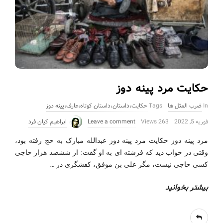
حکایت مرد پینه دوز
In
ضرب المثل ها
Tags
حکایت،داستان،داستان کوتاه،عارف،پینه دوز
فوریه 5, 2022
263 Views
Leave a comment
ابراهیم کیان فرد
مرد پینه دوز حکایت مرد پینه دوز ﻋﺒﺪﺍﻟﻠﻪ ﻣﺒﺎﺭﮎ ﺑﻪ ﺣﺞ ﺭﻓﺘﻪ ﺑﻮﺩ،
ﻭﻗﺘﯽ ﺩﺭ ﺧﻮﺍﺏ ﺩﯾﺪ ﮐﻪ ﻓﺮﺷﺘﻪ ﺍﯼ ﺑﻪ ﺍﻭ ﮔﻔﺖ: ﺍﺯ ﺷﺸﺼﺪ ﻫﺰﺍﺭ ﺣﺎﺟﯽ
…
ﮐﺴﯽ ﺣﺎﺟﯽ ﻧﯿﺴﺖ، ﻣﮕﺮ ﻋﻠﯽ ﺑﻦ ﻣﻮﻓﻖ، ﮐﻔﺸﮕﺮﯼ ﺩﺭ
بیشتر بخوانید