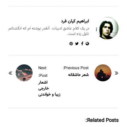
p
o
p
o
k
ابراهیم کیان فرد
در یک کلام عاشق ادبیات. آنقدر نوشته ام که انگشتانم
تاول زده است.
P
Next
Previous Post:
o
شعر عاشقانه
Post:
s
اشعار
خارجی
t
زیبا و خواندنی
N
a
v
Related Posts:
i