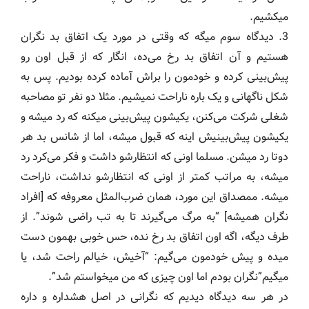
میکشیم.
3. دیدگاه سوم میگه که وقتی در مورد یک اتفاق بد نگران
هستیم و آن اتفاق بد رخ می‌ده، انگار که از قبل اون رو
پیش‌بینی کرده و خودمون را براش آماده کرده بودیم. پس به
شکل ناگهانی و یک باره ناراحت نمیشیم. مثلا دو نفر تو مصاحبه
شغلی شرکت می‌کنن، یکیشون پیش‌بینی میکنه که رد میشه و
یکیشون پیش‌بینیش اینه که قبول میشه، اما از شانس بد هر
دوتا رد میشن. مسلما اونی که انتظارشو داشت و فکر می‌کرد رد
میشه، به مراتب کمتر از اونی که انتظارشو نداشت، ناراحت
میشه. ممصداق این مورد، همان ضرب‌المثل معروفه که [افراد
نگران همیشه] “به مرگ می‌گیرند تا به تب راضی شوند”. از
طرف دیگه، اگه اون اتفاق بد رخ نده، حس خوبی بهمون دست
میده و پیش خودمون می‌گیم: “آخيش، خیالم راحت شد، یا
میگیم”نگران بودم اما اون چیزی که من میخواستم شد”.
در هر سه دیدگاه دیدیم که نگرانی در اصل هشداره و داره