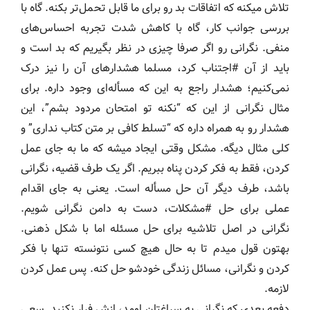
تلاش میکنه که اتفاقات بد رو برای ما قابل تحمل‌تر بکنه. گاه با
بررسی جوانب کار، گاه با کاهش شدت تجربه احساس‌های
منفی. نگرانی رو اگر صرفا چیزی در نظر بگیریم که بد است و
باید از آن #اجتناب‌ کرد، مسلما هشدارهای آن را نیز درک
نمی‌کنیم؛ هشدار راجع به این که مسأله‌ای وجود داره. برای
مثال نگرانی از این که “نکنه تو امتحان مردود بشم”، این
هشدار رو به همراه داره که “تسلط کافی بر متن کتاب نداری” و
کلی مثال دیگه. مشکل وقتی ایجاد میشه که ما به جای عمل
کردن، فقط به فکر کردن پناه ببریم. اگر یک طرف قضیه، نگرانی
باشد، طرف دیگر آن حل مسأله است. یعنی به جای اقدام
عملی برای حل #مشکلات، دست به دامن نگرانی شویم.
نگرانی در اصل تلاشیه برای حل مسئله اما با شکل ذهنی.
بهتون قول میدم تا به حال هیچ کسی نتونسته تنها با فکر
کردن و نگرانی، مسائل زندگی خودشو حل کنه. پس عمل کردن
لازمه.
دفعه بعدی که نگرانی به سراغتان اومد، ازش فرار نکنید. سعی