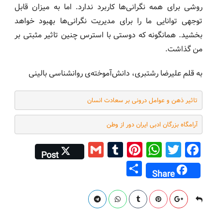
روشی برای همه نگرانی‌ها کاربرد ندارد. اما به میزان قابل
توجهی توانایی ما را برای مدیریت نگرانی‌ها بهبود خواهد
بخشید. همانگونه که دوستی با استرس چنین تاثیر مثبتی بر
من گذاشت.
به قلم علیرضا رشتبری، دانش‌آموخته‌ی روانشناسی بالینی
تاثیر ذهن و عوامل درونی بر سعادت انسان
آرامگاه بزرگان ادبی ایران دور از وطن
G
T
Pi
W
T
F
Post
m
u
nt
h
wi
a
S
Share
ai
m
er
at
tt
c
h
l
bl
e
s
er
e
ar
r
st
A
b
e