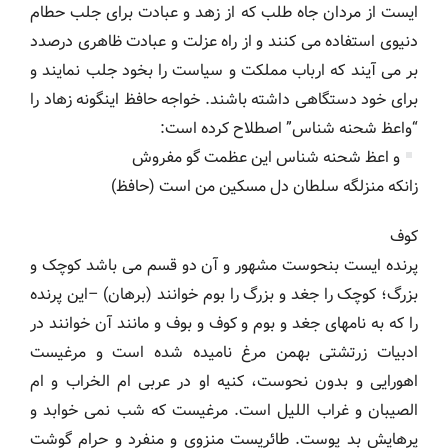
ایست از مردان جاه طلب که از زهد و عبادت برای جلب حطام
دنیوی استفاده می کنند و از راه عزلت و عبادت ظاهری درصدد
بر می آیند که ارباب مملکت و سیاست را بخود جلب نمایند و
برای خود دستگاهی داشته باشند. خواجه حافظ اینگونه زهاد را
“واعظ شحنه شناس” اصطلاح کرده است:
و اعظ شحنه شناس این عظمت گو مفروش
زانکه منزلگه سلطان دل مسکین من است (حافظ)
کوف
پرنده ایست بنحوست مشهور و آن دو قسم می باشد کوچک و
بزرگ؛ کوچک را جغد و بزرگ را بوم خوانند (برهان) –این پرنده
را که به نامهای جغد و بوم و کوف و بوف و مانند آن خوانند در
ادبیات زرتشتی بهمن مرغ نامیده شده است و مرغیست
اهورایی و بدون نحوست، کنیه او در عربی ام الخراب و ام
الصیبان و غراب اللیل است. مرغیست که شب نمی خوابد و
پرهایش بد پوست. طائریست منزوی و منفرد و حرام گوشت