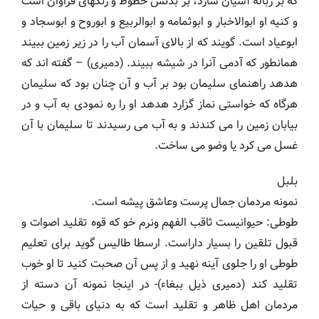
که بر زباله آشیان سازد، بر بدنش خطوط و رنگهای فراوان است
و کنیه او ابوالاخبار و ابوثمامه و ابوالربیع و ابوروح و ابوسجاد و
ابوعیاد است. گویند که از بالای آسمان آب را در زیر زمین ببیند
همانطور که آدمی آنرا در شیشه ببیند. (دمیری) – گفته اند که
هدهد راهنمای سلیمان بود بر آب و آن چنان بود که سلیمان
هرگاه که خواستی نماز گزارد هدهد او را ره نمودی به آب و در
بیابان زمین را می کندند و به آب می رسیدند تا سلیمان با آن
غسل می کرد یا وضو می ساخت.
بلبل
نمونه مردمان جمال پرست وعاشق پیشه است.
طوطی: حیوانیست ثاقب الفهم ونرم خو که قوه تقلید اصوات و
قبول تلقین را بسیار داراست. ارسطا طالیس گوید برای تعلیم
طوطی او را جلوی آینه نهید و از پس آن صحبت کنید تا او خوب
تقلید کند (دمیری ذیل ببغاء)- در اینجا نمونه آن دسته از
مردمان اهل ظاهر و تقلید است که به دنیای باقی و حیات