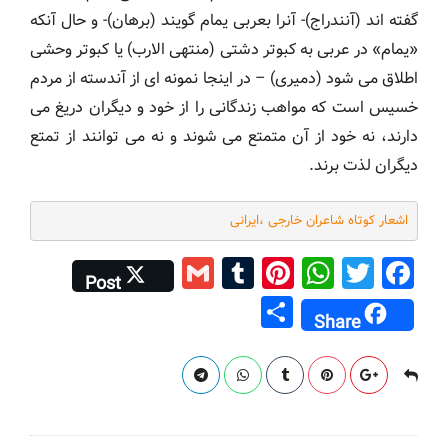
گفته اند (آنندراج)- آنرا بعربی یمام گویند (برهان)- و حال آنکه
«یمام» در عربی به کبوتر دشتی (منتهی الارب) یا کبوتر وحشی
اطلاق می شود (دمیری) – در اینجا نمونه ای از آندسته از مردم
خسیس است که مواهب زندگانی را از خود و دیگران دریغ می
دارند، نه خود از آن متمتع می شوند و نه می توانند از تمتع
دیگران لذت برند.
اشعار کوتاه شاعران خارجی ،ایرانی
G
T
Pi
W
T
F
Post
m
u
nt
h
wi
a
S
Share
ai
m
er
at
tt
c
h
l
bl
e
s
er
e
ar
r
st
A
b
e
p
o