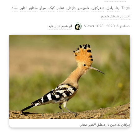
Tags
بط
,
بلبل
,
شعرکهن
,
طاووس
,
طوطی
,
عطار
,
کبک
,
مرغ
,
منطق الطیر
,
نماد
انسان
,
هدهد
,
همای
دسامبر 6, 2020
1028 Views
ابراهیم کیان فرد
مرغان نمادین در منطق الطیر عطار