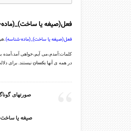
فعل(صیغه یا ساخت)_(ماده-
فعل(صیغه یا ساخت)_(ماده-شناسه).
هر
کلمات:آمدم،می آیم،خواهی آمد،آمده بو
در همه ی آنها
یکسان
نیستند. برای دلا
صورتهای گوناگ
صیغه یا ساخت ف