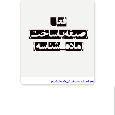
فعل(صیغه یا ساخت)_(ماده-شناسه)