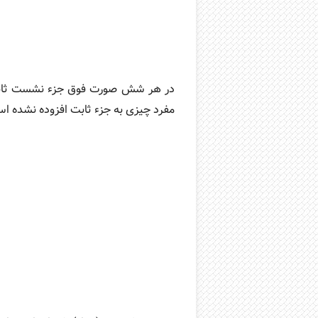
در هر شش صورت فوق جزء نشست ثابت اس
مفرد چیزی به جزء ثابت افزوده نشده ا