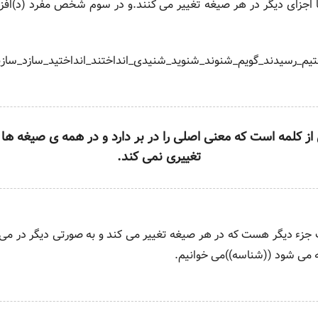
اجزای دیگر در هر صیغه تغییر می کنند.و در سوم شخص مفرد (د)افزو
م_رسیدند_گویم_شنوند_شنوید_شنیدی_انداختند_انداختید_سازد_سازی
از کلمه است که معنی اصلی را در بر دارد و در همه ی صیغه ها
تغییری نمی کند.
 جزء دیگر هست که در هر صیغه تغییر می کند و به صورتی دیگر در می آی
 می شود ((شناسه))می خوانیم.