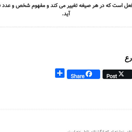
فعل است که در هر صیغه تغییر می کند و مفهوم شخص و عدد فع
آید.
رع
S
Share
Post
h
ar
a
e
نقدر نوشته ام که انگشتانم تاول زده است.