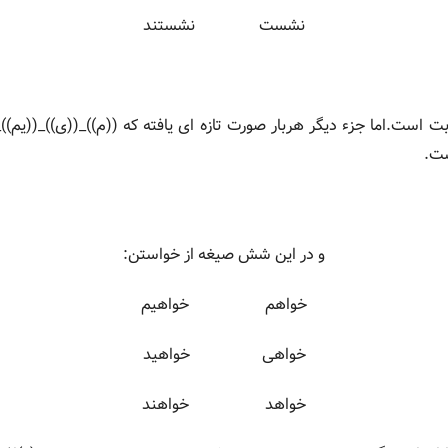
نشست نشستند
ت.اما جزء دیگر هربار صورت تازه ای یافته که ((م))_((ی))_((یم)
ست.
و در این شش صیغه از خواستن:
خواهم خواهیم
خواهی خواهید
خواهد خواهند