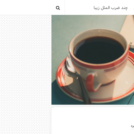
چند ضرب المثل زیبا
رد