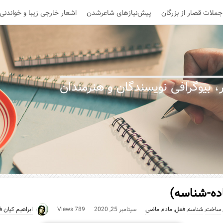
جملات قصار از بزرگان
پیش‌نیازهای شاعرشدن
اشعار خارجی زیبا و خواندنی
 بیوگرافی نویسندگان و هنرمندان
ده-شناسه)
ساخت
,
شناسه
,
فعل
,
ماده
,
ماضی
سپتامبر 25, 2020
789 Views
ابراهیم کیان ف