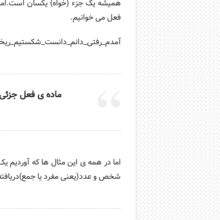
همیشه یک جزء (خواه) یکسان است.اما 
فعل می خوانیم.
آمدم_رفتی_دانم_دانست_شکستیم_ریختی
ماده ی فعل جزئی 
اما در همه ی این مثال ها که آوردیم یک
شخص و عدد(یعنی مفرد یا جمع)دریافته