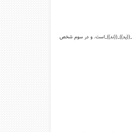
)_((ید))_((ند))_است. و در سوم شخص