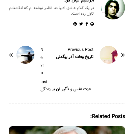
k
ابراهیم کیان فرد
در یک کلام عاشق ادبیات. آنقدر نوشته ام که انگشتانم
تاول زده است.
P
N
Previous Post:
o
تاریخ وفات آذر بیگدلی
e
s
xt
t
P
N
ost:
a
عزت نفس و تأثیر آن بر زندگی
v
i
g
Related Posts:
a
t