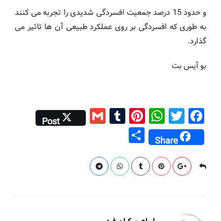
و حدود 15 درصد جمعیت افسردگی شدیدی را تجربه می کنند
به طوری که افسردگی بر روی عملکرد طبیعی آن ها تاثیر می
گذارد.
بو آیس بت
G
T
Pi
W
T
F
Post
m
u
nt
h
wi
a
S
Share
ai
m
er
at
tt
c
h
l
bl
e
s
er
e
ar
r
st
A
b
e
p
o
p
o