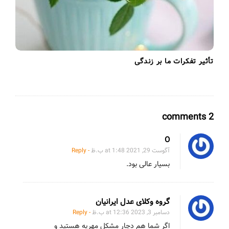
تأثیر تفکرات ما بر زندگی
O
2 comments
n
O
ع
آگوست 29, 2021 at 1:48 ب.ظ
- Reply
ل
بسیار عالی بود.
ا
ئ
م
گروه وکلای عدل ایرانیان
ا
دسامبر 3, 2023 at 12:36 ب.ظ
- Reply
اگر شما هم دچار مشکل مهریه هستید و
ف