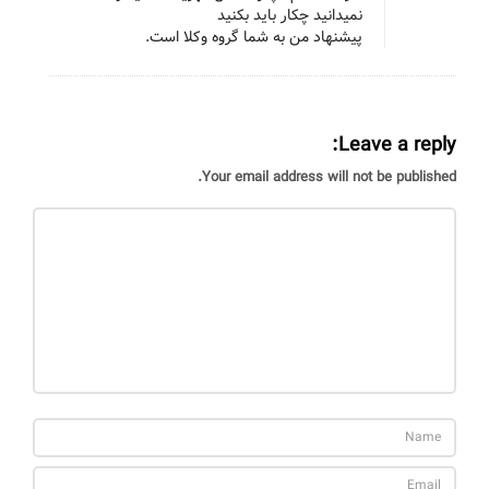
نمیدانید چکار باید بکنید
س
پیشنهاد من به شما گروه وکلا است.
ر
د
گ
ی
Leave a reply:
و
Your email address will not be published.
ر
ا
ه
ه
ا
ی
غ
ل
ب
ه