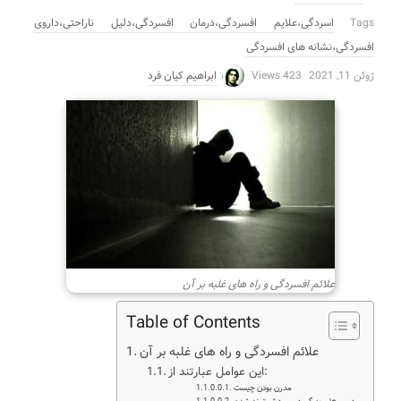
Tags
اسردگی،علایم افسردگی،درمان افسردگی،دلیل ناراحتی،داروی
افسردگی،نشانه های افسردگی
ژوئن 11, 2021
423 Views
ابراهیم کیان فرد
علائم افسردگی و راه های غلبه بر آن
Table of Contents
علائم افسردگی و راه های غلبه بر آن
این عوامل عبارتند از:
مدرن بودن چیست