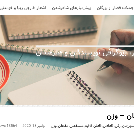
جملات قصار از بزرگان
پیش‌نیازهای شاعرشدن
اشعار خارجی زیبا و خواندنی
 بیوگرافی نویسندگان و هنرمندان
ان – وزن
تورزبان
,
رکن
,
فاعلاتن
,
فاعلن
,
قافیه
,
مستفعلن
,
مفاعلن
,
وزن
نوامبر 18, 2020
13564 Views