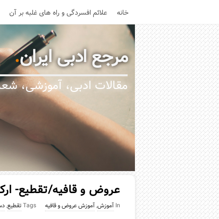
خانه
علائم افسردگی و راه های غلبه بر آن
مرجع ادبی ایران
.
مقالات ادبی، آموزشی، شعر،
عروض و قافیه/تقطیع- ارک
In
آموزش
,
آموزش عروض و قافیه
Tags
تقطیع
,
دس