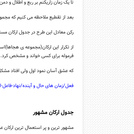
تا یک زمان زاریکنم بر ربع و اطلال و دمن
بعد از تقطیع ملاحظه می کنیم که مجموعه یا طرح __U_ در هر مصراع چه
رکن معادل این طرح در جدول ارکان مست
از تکرار این ارکان(مجموعه ی هجاها)اس
فرموله برای کسی خواند و مشخص کرد. م
که عشق آسان نمود اول ولی افتاد مشک
فعل/زمان های حال و آینده/نهاد-فاعل-
جدول ارکان مشهور
مشهور ترین و پر استعمال ترین ارکان 