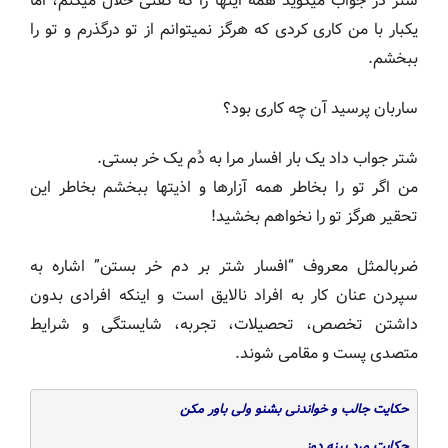
شتر در جواب می‎گوید همه اینها را که گفتی حلال می‎کنم، اما
یک‎بار با من کاری کردی که هرگز نمی‎توانم از تو درگذرم و تو را
ببخشم.
ساربان پرسید آن چه کاری بود؟
شتر جواب داد یک بار افسار مرا به دُم یک خر بستی.
من اگر تو را بخاطر همه آزارها و اذیت‎ها ببخشم بخاطر این
تحقیر هرگز تو را نخواهم بخشید!
ضرب‎المثل معروف “افسار شتر بر دم خر بستن” اشاره به
سپردن عنان کار به افراد نالایق است و اینکه افرادی بدون
داشتن تخصص، تحصیلات، تجربه، شایستگی و شرایط
متصدی پست و مقامی شوند.
حکایت جالب و خواندنی بشنو ولی باور مکن
حکایت مرد پینه دوز