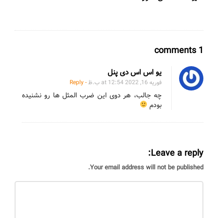
O
1 comments
n
یو اس اس دی پنل
ض
فوریه 16, 2022 at 12:54 ب.ظ
- Reply
ر
چه جالب، هر دوی این ضرب المثل ها رو نشنیده
ب
بودم
ا
ل
م
Leave a reply:
ث
ل
Your email address will not be published.
ا
ف
س