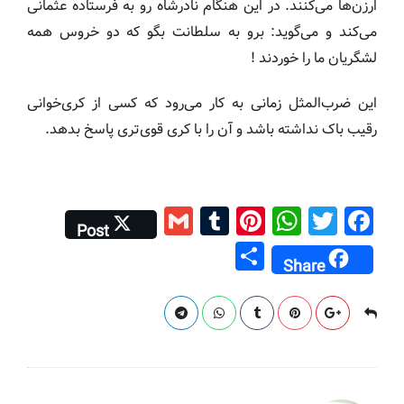
ارزن‌ها می‏‌کنند. در این هنگام نادرشاه رو به فرستاده عثمانی
می‏‌کند و می‏‌گوید: برو به سلطانت بگو که دو خروس همه
لشگریان ما را خوردند !
این ضرب‌المثل زمانی به کار می‌رود که کسی از کری‌خوانی
رقیب باک نداشته باشد و آن را با کری قوی‌تری پاسخ بدهد.
G
T
Pi
W
T
F
Post
m
u
nt
h
wi
a
S
Share
ai
m
er
at
tt
c
h
l
bl
e
s
er
e
ar
r
st
A
b
e
p
o
p
o