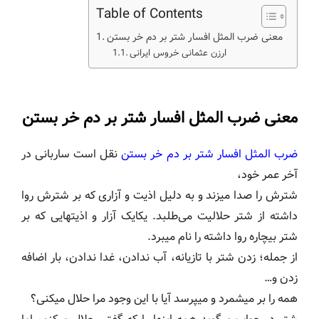
Table of Contents
معنی ضرب المثل افسار شتر بر دم خر بستن
ارزن عثمانی خروس ایرانی
معنی ضرب المثل افسار شتر بر دم خر بستن
ضرب المثل افسار شتر بر دم خر بستن
نقل است ساربانی در
آخر عمر خود،
شترش را صدا می‎زند و به دلیل اذیت و آزاری که بر شترش روا
داشته از شتر حلالیت می‌طلبد. یکایک آزار و اذیت‎هایی که بر
شتر بیچاره روا داشته را نام می‎برد.
از جمله؛ زدن شتر با تازیانه، آب ندادن، غدا ندادن، بار اضافه
زدن و…
همه را بر می‎شمرد و می‎پرسد آیا با این وجود مرا حلال می‎کنی؟