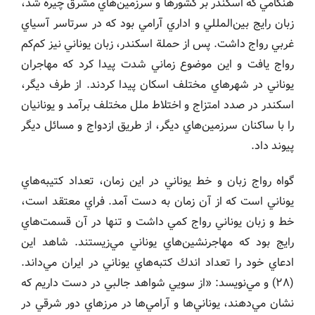
هنگامي كه اسكندر بر كشورها و سرزمين‌هاي مشرق چيره شد،
زبان رايج بين‌المللي و اداري آرامي بود كه در سرتاسر آسياي
غربي رواج داشت. پس از حملة اسكندر، زبان يوناني نيز كم‌كم
رواج يافت و اين موضوع زماني شدت پيدا كرد كه مهاجران
يوناني در شهرهاي مختلف اسكان پيدا كردند. از طرف ديگر،
اسكندر در صدد امتزاج و اختلاط ملل مختلف برآمد و يونانيان
را با ساكنان سرزمين‌هاي ديگر، از طريق ازدواج و مسائل ديگر
پيوند داد.
گواه رواج زبان و خط يوناني در اين زمان، تعداد كتيبه‌هاي
يوناني است كه از آن زمان به دست آمد. فراي معتقد است،
خط و زبان يوناني رواج كمي داشت و تنها در آن قسمت‌هاي
رايج بود كه مهاجرنشين‌هاي يوناني مي‌زيستند. شاهد اين
ادعاي خود را تعداد اندك كتبه‌هاي يوناني در ايران مي‌داند.
(٢٨) و مي‌نويسد: «از سويي شواهد جالبي در دست داريم كه
نشان مي‌دهند، يوناني‌ها و آرامي‌ها در مرزهاي دور شرقي در