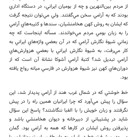
از مردم بين‌النهرين و چه از بوميان ايراني، در دستگاه اداري
بودند كه به آرامي سخن مي‌گفتند. ولي مي‌توان نتيجه گرفت
كه ايشان به روش كهن هخامنشيان، سندها و كتيبه‌هاي آرامي
را به زبان بومي مردم مي‌خواندند. مسأله اينجاست كه چه
زماني شيوة نگارش آرامي كه در آن بعضي واژه‌هاي ايراني به
كار مي‌رفت، به شيوة نگارش ايراني با بعضي هزوارش‌هاي
آرامي تبديل شد؟ كتبة آرامي آشوكا نشانة آن است كه از
دوران‌هاي كهن نيز شيوة هزوارش در فارسي ميانه رواج يافته
بود.
خط خوشتي كه در شمال غرب هند از آرامي پديدار شد، اين
سؤال را پيش مي‌آورد كه چرا ايرانيان همين راه را در پيش
نگرفتند و زبان خويش را با الفبا ننگاشتند؟ پاسخ اين سؤال
شايد در پشتيباني از دبيرخانه و ديوان هخامنشي باشد و
پذيرفتن روش ايشان در كارها كه همه به آرامي بود. گمان
مي‌رود، پيشرفت خط در ايران به واسطة سياست يونانيان، يا