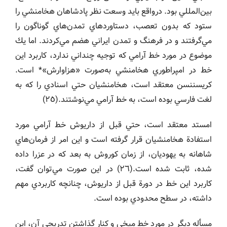
بين‌المللي بود. درواقع بايد وسعت نظر پادشاهان هخامنشي را
ستود كه بدون تعصب، دستاوردهاي تمدن‌هاي گوناگون را
مي‌گرفتند و در فرهنگ و تمدن ايراني هضم مي‌كردند. اما يك
موضوع در مورد خط آرامي كه توجيه چنداني ندارد، كاربرد اين
خط در امپراطوري هخامنشي به‌صورت «هزاوارش»* است.
كريسننسن معتقد است، هخامنشيان حتي اسنادي را كه به
لغت فارسي بوده است، به خط آرامي مي‌نوشتند.(٢٥)
امستد معتقد است، حتي قبل از داريوش خط آرامي مورد
استفادة هخامنشيان قرار گرفته است و اين امر از فرمان‌هاي
شاهانه به يهوديان، از زمان كوروش به بعد كه در عزرا داده
شده، ثابت شده است.(٢٦) در اين صورت مي‌توان گفت،
كاربرد اين خط در دورة قبل از داريوش، چنانچه كاربردي مهم
داشته، در سطح محدودي بوده است.
مسأله ديگر در مورد خط ميخي و كنار گذاشتن تدريجي آن، اين