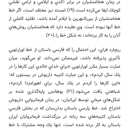
در زمان هخامنشيان در برابر آكدي و ايلامي و آرامي نقشي
كوچك ايفا مي‌كرده است.(١٩) امستد نيز معتقد است، اگر خط
هخامنشيان از بين‌النهرين يا ايلام آمده باشد، تقليد كاملي از
خط آنها نبوده است. وي عقيده دارد كه هخامنشيان روش‌هاي
آنان را به كار برده‌اند؛ نه شكل خط را.(٢٠)
ريچارد فراي، اين احتمال را كه فارسي باستان از خط اورارتويي
تأثيري پذيرفته باشد، غيرممكن نمي‌داند. او مي‌گويد، ميان
عبارت بسيار مكرر اورارتويي «براي خداي خالدي اين كارها را در
يك سال كردم»، و اين عبارت كتيبه داريوش در بيستون كه:
«اين كارها را كردم در يك سال، براي اهورامزدا كردم»،
شباهتي يافت مي‌شود.(٢١) يوهانس پايه‌گذاري شده بر
شكل‌هاي ميخي توسط ايرانيان، در زمان فرمانروايي داريوش
اختراع شد. خط پارسي باستان بدان‌سان كه در بخش فارسي
باستان كتيبه‌هاي سه زبانه در بزرگداشت فرمانروايان ايران
باستان به كار برده شده است، تنها يك وجه مشترك با خط