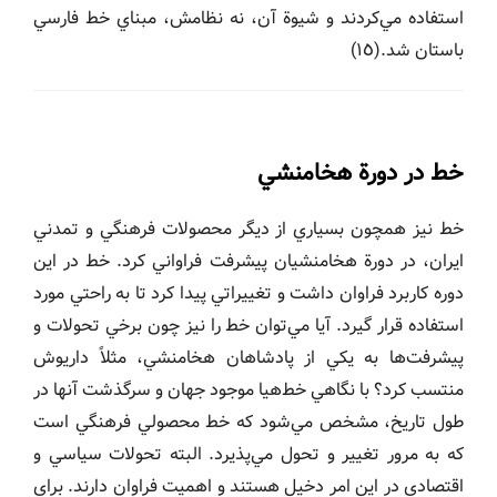
استفاده مي‌كردند و شيوة آن، نه نظامش، مبناي خط فارسي
باستان شد.(١٥)
خط در دورة هخامنشي
خط نيز همچون بسياري از ديگر محصولات فرهنگي و تمدني
ايران، در دورة هخامنشيان پيشرفت فراواني كرد. خط در اين
دوره كاربرد فراوان داشت و تغييراتي پيدا كرد تا به راحتي مورد
استفاده قرار گيرد. آيا مي‌توان خط را نيز چون برخي تحولات و
پيشرفت‌ها به يكي از پادشاهان هخامنشي، مثلاً داريوش
منتسب كرد؟ با نگاهي خط‌هيا موجود جهان و سرگذشت آنها در
طول تاريخ، مشخص مي‌شود كه خط محصولي فرهنگي است
كه به مرور تغيير و تحول مي‌پذيرد. البته تحولات سياسي و
اقتصادي در اين امر دخيل هستند و اهميت فراوان دارند. براي