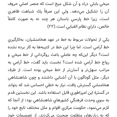
ميخي بابلي دراد و آن شكل ميخ است كه عنصر اصلي حروف
آن را تشكيل مي‌دهد. ولي اين صرفاً يك شباهت ظاهري
است، زيرا خط پارسي باستان هر چند نه به صورت كاملاً
خالص، داراي نظام الفبايي است.(٢٢)
يكي از تحولات مربوط به خط در عهد هخامنشيان، به‌كارگيري
خط آرامي است. اما چرا اين خط در كتيبه‌ها به كار برده نشده
است؟ ديگر اين‌كه چه عاملي باعث روگرداني از خط ميخي و
رواج خط آرامي شده است؟ نخست بايد گفت، خط آرامي به
مراتب سهل‌تر و آسان‌تر از خط ميخي بوده است. از طرف
ديگر، ملل گوناگون با آن آشنايي داشتند و چون شاهنشاهي
هخامنشي گسترش يافت، نياز به خطي احساس شد كه بتواند
در گسترة اين امپراطوري قابل استفاده باشد. اين نخستين قدم
به سوي وحدت فرهنگي كشورهاي شاهنشاهي بود؛ از آنجا كه
لازم مي‌نمود، حكومت مركزي اقوام و ملل مختلف تابع خود را
كه به زبان‌هاي متفاوت صحبت مي‌كردند، از تصميمات خود