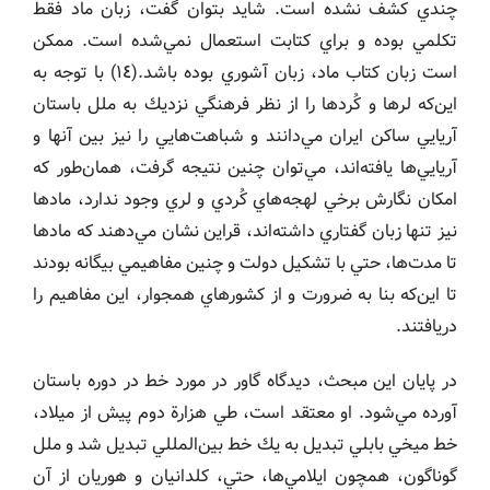
چندي كشف نشده است. شايد بتوان گفت، زبان ماد فقط
تكلمي بوده و براي كتابت استعمال نمي‌شده است. ممكن
است زبان كتاب ماد، زبان آشوري بوده باشد.(١٤) با توجه به
اين‌كه لرها و كُردها را از نظر فرهنگي نزديك به ملل باستان
آريايي ساكن ايران مي‌دانند و شباهت‌هايي را نيز بين آنها و
آريايي‌ها يافته‌اند، مي‌‌توان چنين نتيجه گرفت، همان‌طور كه
امكان نگارش برخي لهجه‌هاي كُردي و لري وجود ندارد، مادها
نيز تنها زبان گفتاري داشته‌اند، قراين نشان مي‌دهند كه مادها
تا مدت‌ها، حتي با تشكيل دولت و چنين مفاهيمي بيگانه بودند
تا اين‌كه بنا به ضرورت و از كشورهاي همجوار، اين مفاهيم را
دريافتند.
در پايان اين مبحث، ديدگاه گاور در مورد خط در دوره باستان
آورده مي‌شود. او معتقد است، طي هزارة دوم پيش از ميلاد،
خط ميخي بابلي تبديل به يك خط بين‌المللي تبديل شد و ملل
گوناگون، همچون ايلامي‌ها‌، حتي، كلدانيان و هوريان از آن