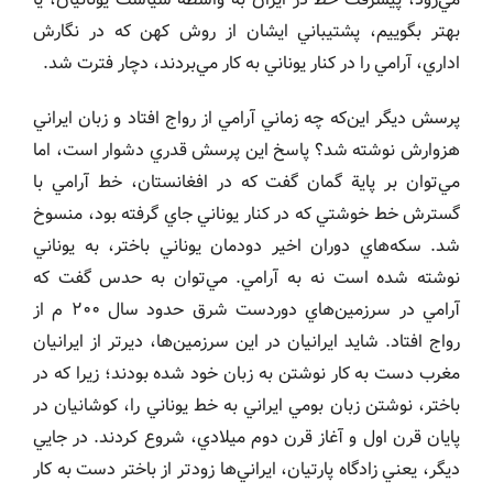
بهتر بگوييم، پشتيباني ايشان از روش كهن كه در نگارش
اداري، آرامي را در كنار يوناني به كار مي‌بردند، دچار فترت شد.
پرسش ديگر اين‌كه چه زماني آرامي از رواج افتاد و زبان ايراني
هزوارش نوشته شد؟ پاسخ اين پرسش قدري دشوار است، اما
مي‌توان بر پاية گمان گفت كه در افغانستان، خط آرامي با
گسترش خط خوشتي كه در كنار يوناني جاي گرفته بود، منسوخ
شد. سكه‌هاي دوران اخير دودمان يوناني باختر، به يوناني
نوشته شده است نه به آرامي. مي‌توان به حدس گفت كه
آرامي در سرزمين‌هاي دوردست شرق حدود سال ٢٠٠ م از
رواج افتاد. شايد ايرانيان در اين سرزمين‌ها، ديرتر از ايرانيان
مغرب دست به كار نوشتن به زبان خود شده بودند؛ زيرا كه در
باختر، نوشتن زبان بومي ايراني به خط يوناني را، كوشانيان در
پايان قرن اول و آغاز قرن دوم ميلادي، شروع كردند. در جايي
ديگر، يعني زادگاه پارتيان، ايراني‌ها زودتر از باختر دست به كار