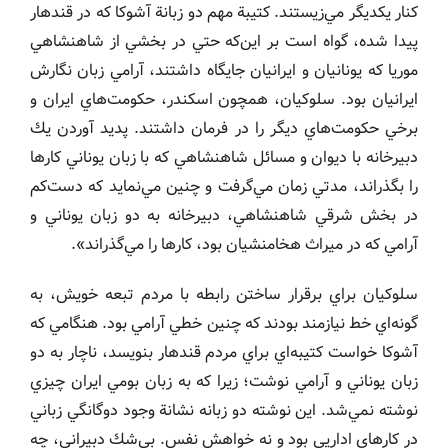
كنار يكديگر مي‌زيستند. كتيبة مهم دو زبانة آشوكا كه در قندهار
پيدا شده، گواه است بر اين‌كه حتي در بخشي از شاهنشاهي
موريا كه يونانيان و ايرانيان جايگاه داشتند، آرامي زبان نگارش
ايرانيان بود. سلوكيان، همچون اسكندر، حكومت‌هاي ايران و
برخي حكومت‌هاي ديگر را در فرمان داشتند. پديد آوردن يك
دبيرخانه با ديوان و مسائل شاهنشاهي كه با زبان يوناني كارها
را بگذراند، مدتي زمان مي‌گرفت و چنين مي‌نمايد كه دست‌كم
در بخش شرقي شاهنشاهي، دبيرخانه به دو زبان يوناني و
آرامي كه در ميراث هخامنشيان بود، كارها را مي‌گذراند».
سلوكيان براي برقرار ساختن رابطه با مردم تبعه خويش، به
گونه‌اي خط نيازمند بودند كه چنين خطي آرامي بود. هنگامي كه
آشوكا خواست كتيبه‌اي براي مردم قندهار بنويسد، ناچار به دو
زبان يوناني و آرامي نوشت؛ زيرا كه به زبان بومي ايران چيزي
نوشته نمي‌شد. اين نوشته دو زبانه نشانة وجود دوگانگي زباني
در كارهاي اداريي بود و نه خواهش نفس. بي‌شك دبيراني، چه