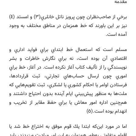
مقدمه
برخي از صاحب‌نظران چون پرويز ناتل خانلري(٣) و امستد (٤)
نيز بر اين باورند كه خط همزمان در مناطق مختلف به وجود
آمده است.
مسلم است كه استعمال خط ابتداي براي فوايد اداري و
اقتصادي آن بوده است، نه براي نگارش خاطرات و بشر
نويسندگي را از تأليف كتاب آغاز نكرده است. در آغاز، خط براي
اموري چون ارسال حساب‌هاي تجارتي، ثبت قراردادها،
فرستادن اوامر يا احكام كشوري يا لشكري، ثبت تقويم‌هايي كه
ملت‌ها به منظور پيش‌بيني ايام آينده بدون احتياج داشتند و
هم‌چنين اداره امور معاش يا براي حفظ مقابر از تخريب و
انهدام بوده است.(٥)
اما در مورد اين‌كه ابتدا يك قوم موفق به اختراع خط شد يا
اقوام متفاوتي به‌طور همزمان به اين امر مبادرت ورزيدند، بايد