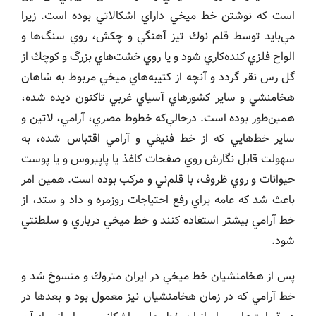
است كه نوشتن خط ميخي داراي اشكالاتي بوده است. زيرا
مي‌بايد توسط قلم نوك تيز آهنگي و چكش، روي سنگ‌ها و
الواح فلزي كنده‌كاري شود و يا روي خشت‌هاي بزرگ و كوچك از
گل رس نقر گردد و آنچه از كتيبه‌هاي ميخي مربوط به شاهان
هخامنشي و ساير كشورهاي آسياي غربي تاكنون ديده شده،
همين‌طور بوده است. درحالي‌كه خطوط مصري، آرامي، لاتين و
ساير خط‌هايي كه از خط فنيقي و آرامي اقتباس شده، به
سهولت قابل نگارش روي صفحات كاغذ يا پاپيروس و يا پوست
حيوانات و روي ظروف، با قلم‌ني و مركب بوده است. همين امر
باعث شد كه عامه براي رفع احتياجات روزمره و داد و ستد، از
خط آرامي بيشتر استفاده كنند و خط ميخي درباري و سلطنتي
شود.
پس از هخامنشيان خط ميخي در ايران متروك و منسوخ شد و
خط آرامي كه در زمان هخامنشيان نيز معمول بود و بعدها در