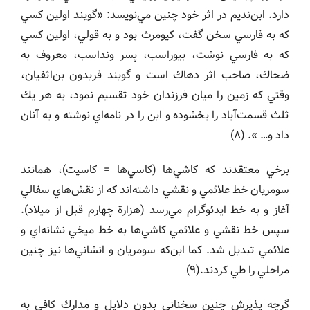
دارد. ابن‌نديم در اثر خود چنين مي‌نويسد: «گويند اولين كسي
كه به فارسي سخن گفت، كيومرث بود و به قولي، اولين كسي
كه به فارسي نوشت، بيوراسب، پسر ونداسب، معروف به
ضحاك، صاحب اثر دهاك است و گويند فريدون بن‌اثفيان،
وقتي كه زمين را ميان فرزندان خود تقسيم نمود، به هر يك
ثلث قسمت‌آباد را بخشوده و اين را در نامه‌اي نوشته و به آنان
داد و… ». (٨)
برخي معتقدند كه كاشي‌ها (كاسي‌ها = كاسيت)، همانند
سومريان خط علائمي و نقشي داشته‌اند كه از نقش‌هاي سفالي
آغاز و به خط ايدئوگرام مي‌رسد (هزارة چهارم قبل از ميلاد).
سپس خط نقشي و علائمي كاشي‌ها به خط ميخي نشانه‌اي و
علائمي تبديل شد. كما اين‌كه سومريان و انشاني‌ها نيز چنين
مراحلي را طي كردند.(٩)
گرچه پذيرش چنين سخناني بدون دلايل و مدارك كافي به