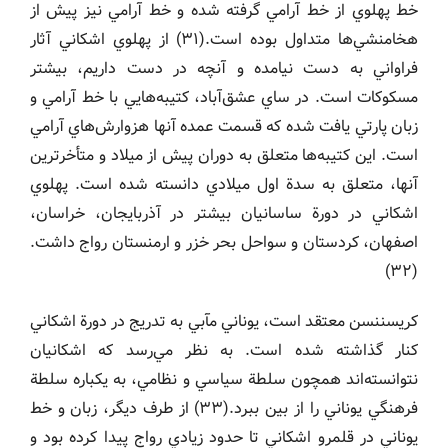
خط پهلوي از خط آرامي گرفته شده و خط آرامي نيز پيش از
هخامنشي‌ها متداول بوده است.(٣١) از پهلوي اشكاني آثار
فراواني به دست نيامده و آنچه در دست داريم، بيشتر
مسكوكات است. در ساي عشق‌آباد، كتيبه‌هايي با خط آرامي و
زبان پارتي يافت شده كه قسمت عمده آنها هزوارش‌هاي آرامي
است. اين كتيبه‌ها متعلق به دوران پيش از ميلاد و متأخرترين
آنها، متعلق به سدة اول ميلادي دانسته شده است. پهلوي
اشكاني در دورة ساسانيان بيشتر در آذربايجان، خراسان،
اصفهان، كردستان و سواحل بحر خزر و ارمنستان رواج داشت.
(٣٢)
كريسننسن معتقد است، يوناني مآبي به تدريج در دورة اشكاني
كنار گذاشته شده است. به نظر مي‌رسد كه اشكانيان
نتوانسته‌اند همچون سلطة سياسي و نظامي، به يكباره سلطة
فرهنگي يوناني را از بين ببرد.(٣٣) از طرف ديگر، زبان و خط
يوناني در قلمرو اشكاني تا حدود زيادي رواج پيدا كرده بود و