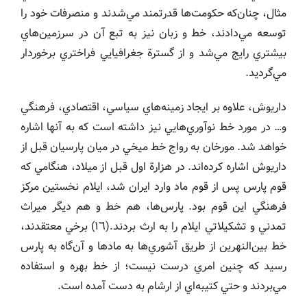
مثال، چنان‌كه حكومت‌ها قدرتمند مي‌شدند و منصرفات خود را
توسعه مي‌دادند، خط و زبان نيز به تبع آن در سرزمين‌هاي
بيشتري رايج مي‌شد و از گسترة جغرافيايي فراختري برخوردار
مي‌گرديد.
داريوش، علاوه بر ايجاد زمينه‌هاي سياسي، اقتصادي، فرهنگي
و… در مورد خط نوآوري‌هايي نيز داشته است كه به آنها اشاره
خواهد شد. مورخان به رواج خط ميخي در ميان پارسيان قبل از
داريوش اشاره كرده‌اند. در هزارة اول قبل از ميلاد، هنگامي كه
قوم پارس پس از قوم ماد وارد ايران شد، ايلام نخستين مركز
فرهنگي اين قوم بود. پارس‌ها، هم خط و هم ديگر ميراث
تمدني و تشكيلاتي ايلام را به ارث بردند.(١٦) برخي معتقدند،
خط بين‌النهرين از طريق آشوري‌ها به مادها و آن‌گاه به پارس
رسيد كه چنين امري درست نيست؛ از خط بهره و استفاده
مي‌بردند و حتي كتيبه‌اي از ارشام به دست آمده است.