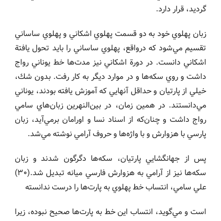
گرديد، قرار دارد.
زبان پهلوي خود به دو قسمت پهلوي اشكاني و پهلوي ساساني
تقسيم مي‌شود كه درواقع، پهلوي ساساني را بايد تحول يافتة
اشكاني دانست. در دورة اشكاني نيز مدت‌ها خط يوناني رواج
داشت و روي سكه‌ها و در موارد ديگر به كار رفت. بدون شك،
خيلي از پارتيان و حداقل آنهايي كه آموزش يافته بودند، يوناني
مي‌دانستند. در همين زمان، در بين‌النهرين زبان‌هاي سامي
رواج داشت و چنان‌كه از اسناد نسا و اورامان برمي‌آيد، زبان
پارسي با هزوارش و با واژه‌ها و حروف آرامي نوشته مي‌شد.
پس از جهانگشايي پارتيان، سكه‌ها دگرگون شدند و زبان
سكه‌ها نيز از آرامي به هزوارش فارسي ميانه تبديل شد.(٣٠)
علي سامي، انتساب خط پهلوي به پارت‌ها را درست ندانسته
است و مي‌گويد، انتساب اين خط به پارت‌ها صحيح نبوده، زيرا