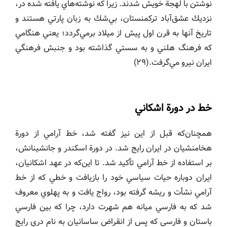
نوشتن با لهجة خويش شدند. زيرا كه نوشته‌هاي يافته شده در،
نزديك عشق‌آباد تركمنستان، بي‌شك به زبان پارتي هستند و
تاريخ آنها به قرن اول پيش از ميلاد برمي‌گردد؛ يعني هنگامي
كه فرهنگ هلني و به سستي گذاشته بود و جنبش فرهنگي
ايران نيرو مي‌گرفت.(٢٩)
خط در دورة اشكاني
همچنان‌كه قبل از اين نيز گفته شد، خط آرامي از دورة
هخامنشيان در ايران رايج شد. در دورة اسكندر و جانشينانش،
بر استفاده از خط آرامي تأكيد شد. تا اين‌كه در عهد اشكانيان،
ايران دوباره حيات سياسي خود را بازيافت و خطي كه از خط
آرامي نشأت و ريشه گرفته بود، رواج يافت و به پهلوي معروف
شد كه به فارسي ميانه هم شهرت دارد، چرا كه بين فارسي
باستان و فارسي كه پس از انقراض ساسانيان به نام دري رايج