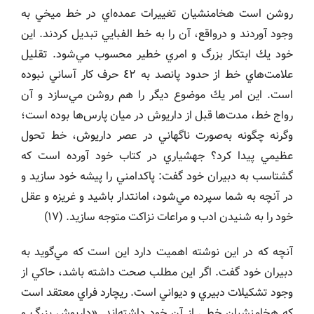
روشن است هخامنشيان تغييرات عمده‌اي در خط ميخي به
وجود آوردند و درواقع، آن را به خط الفبايي تبديل كردند. اين
خود يك ابتكار بزرگ و امري خطير محسوب مي‌شود. تقليل
علامت‌هاي خط از حدود پانصد به ٤٢ حرف كار آساني نبوده
است. اين امر يك موضوع ديگر را هم روشن مي‌سازد و آن
رواج خط، مدت‌ها قبل از داريوش در ميان پارس‌ها بوده است؛
وگرنه چگونه به‌صورت ناگهاني در عصر داريوش، خط تحول
عظيمي پيدا كرد؟ جهشياري در كتاب خود آورده است كه
گشتاسب به دبيران خود گفت: پاكدامني را پيشه خود سازيد و
در آنچه به شما سپرده مي‌شود، امانتدار باشيد و غريزه و عقل
خود را به شنيدن ادب و مراعات نزاكت متوجه سازيد. (١٧)
آنچه كه در اين نوشته اهميت دارد اين است كه مي‌گويد به
دبيران خود گفت. اگر اين مطلب صحت داشته باشد، حاكي از
وجود تشكيلات دبيري و ديواني است. ريچارد فراي معتقد است
كه هخامنشيان خطي از آن خود داشته‌اند. «داريوش بزرگ و