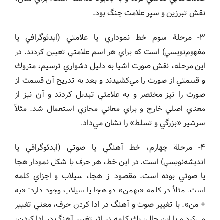
نقش تبرزين و سپر علامت جنگ بود.
٣- مرحلة سوم خط نموداري يا علامتي (ايدئوگرافي يا
مفهوم‌نويسي) است كه براي هر اسم علامتي تعيين كردند. در
اين مرحله، نقش صورت اشيا به دليل دشواري ترسيم، متروك
و قسمتي از صورت را مي‌كشيدند و بعد به تدريج آن قسمت از
صورت را نيز مختصر و به علامتي تبديل كردند و آن نيز از
معناي اصلي خارج و براي معاني مجازي استعمال شد. مثلاً
سرشير «بزرگي و تسلط» را نشان مي‌داد.
۴- مرحلة چهارم، خط آهنگي يا صوتي (ايدئوگرافي يا
انديشه‌نويسي) است. در اين خط، هر حرف يا شكل نمودار هجا
يا صوتي بوده است. مقصود از هجا، سيلاب و اجزاي كلمه
است. مثلاً در كلمه «بهمن» دو هجا يا سيلاب وجود دارد: «به
+ من». با تغيير صوت و آهنگ در ادا كردن حرف، معني تغيير
مي‌كرد و با اين حال، يك كلمه در اثر تغيير آهنگ در ادا كردن،