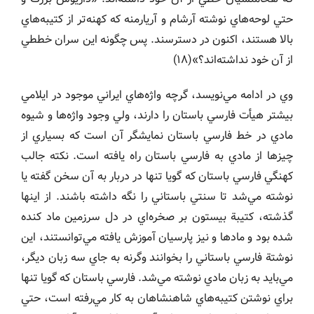
حتي لوحه‌هاي نوشته آرشام و آريارمنه كه كهنه‌تر از كتيبه‌هاي
بالا هستند، اكنون در دسترسند. پس چگونه اين سران خططي
از آن خود نداشته‌اند؟»(١٨)
وي در ادامه مي‌نويسد، گرچه واژه‌هاي ايراني موجود در ايلامي
بيشتر هيأت فارسي باستان را دارند، ولي وجود واژه‌ها و شيوه
مادي در خط فارسي باستان نمايشگر آن است كه بسياري از
چيزها از مادي به فارسي باستان راه يافته است. نكته جالب
كهنگي فارسي باستان كه گويا تنها در دربار به آن سخن گفته يا
نوشته مي‌شد تا سنتي باستاني را نگه داشته باشند. از اينها
گذشته، كتيبة بيستون بر صخره‌اي در دل سرزمين ماد كنده
شده بود و مادها و نيز پارسيان آموزش يافته مي‌توانستند، اين
نوشتة فارسي باستاني را بخوانند وگرنه به جاي سه زبان ديگر،
مي‌بايد به زبان مادي نوشته مي‌شد. فارسي باستان كه گويا تنها
براي نوشتن كتيبه‌هاي شاهنشاهان به كار مي‌رفته است، حتي