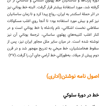
دورة پارت‌ها و ساسانيان خط پهلوي اشكاني و ساساني از آن
گرفته شد، مورد استفادة بيشتر قرار گرفت. البته خط يوناني نيز
در اثر حملة اسكندر به ايران، رواج پيدا كرد و تا زمان ساسانيان
نيز كم و بيش مورد استفاده بود؛ تا آنجا روي اغلب مسكوكات
سلاطني نخست اشكاني، نام پادشاه با خط يوناني است و در
كنار اغلب كتيبه‌هاي پهلوي ساساني، ترجمة يوناني آن نيز
نوشته شده است. در ميان ساير ملل مجاور ايران نيز، پس از
سقوط هخامنشيان، خط ميخي به تدريج مهجور شد و در قرن
دوم پيش از ميلاد، به‌طوركلي خط آرامي جاي آن را گرفت.(٢٧)
اصول نامه نوشتن(اداری)
خط در دورة سلوكي