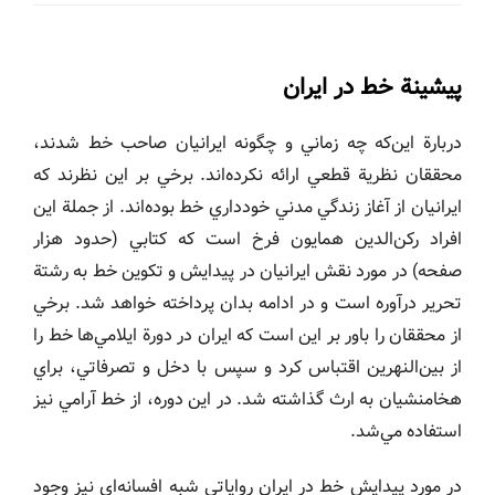
پيشينة خط در ايران
دربارة اين‌كه چه زماني و چگونه ايرانيان صاحب خط شدند،
محققان نظرية قطعي ارائه نكرده‌اند. برخي بر اين نظرند كه
ايرانيان از آغاز زندگي مدني خودداري خط بوده‌اند. از جملة اين
افراد ركن‌الدين همايون فرخ است كه كتابي (حدود هزار
صفحه) در مورد نقش ايرانيان در پيدايش و تكوين خط به رشتة
تحرير درآوره است و در ادامه بدان پرداخته خواهد شد. برخي
از محققان را باور بر اين است كه ايران در دورة ايلامي‌ها خط را
از بين‌النهرين اقتباس كرد و سپس با دخل و تصرفاتي، براي
هخامنشيان به ارث گذاشته شد. در اين دوره، از خط آرامي نيز
استفاده مي‌شد.
در مورد پيدايش خط در ايران رواياتي شبه افسانه‌اي نيز وجود