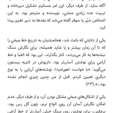
آگاه سازد. از طرف ديگر، اين امر مستلزم تشكيل دبيرخانه و
تربيت عده زيادي منشي، نويسنده و مترجم بود. به اين
اشخاص سُپُر يا سوفر گفته مي‌شد كه بعدها به دبير تغيير پيدا
كرد.
يكي از دلايلي كه باعث شد، هخامنشيان به تدريج خط ميخي را
كه تا آن زمان بيشتر و يا شايد هميشه، براي نگارش سنگ
نبشته‌ها به كار مي‌بردند، كنار بگذارند، اين بود كه الفبا و خط
آرامي براي نوشتن آسان‌تر بود. داريوش در كتيبه بيستون
مي‌گويد: «با خواست اهورامزدا، نوشته‌هاي آريايي را به نوع
ديگري تعيين كردم. قبل از من چنين چيزي انجام نشده
بود…».(٢٣)
يكي از اشكال‌هاي ميخي مشكل بودن آن، و از طرف ديگر، عدم
امكان نگارش آسان آن روي الواح نرم، چون گل رس بود.
برعكس، براي نوشتن روي سنگ خيلي آسان‌تر از خط آرامي