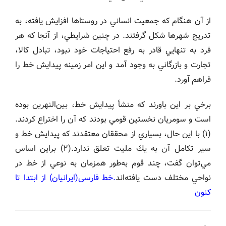
از آن هنگام كه جمعيت انساني در روستاها افزايش يافته، به
تدريج شهرها شكل گرفتند. در چنين شرايطي، از آنجا كه هر
فرد به تنهايي قادر به رفع احتياجات خود نبود، تبادل كالا،
تجارت و بازرگاني به وجود آمد و اين امر زمينه پيدايش خط را
فراهم آورد.
برخي بر اين باورند كه منشأ پيدايش خط، بين‌النهرين بوده
است و سومريان نخستين قومي بودند كه آن را اختراع كردند.
(١) با اين حال، بسياري از محققان معتقدند كه پيدايش خط و
سير تكامل آن به يك مليت تعلق ندارد.(٢) براين اساس
مي‌توان گفت، چند قوم به‌طور همزمان به نوعي از خط در
نواحي مختلف دست يافته‌اند
.خط فارسی(ایرانیان) از ابتدا تا
کنون