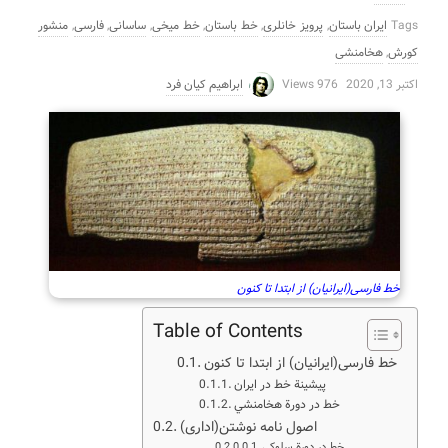
Tags
ایران باستان
,
پرویز خانلری
,
خط باستان
,
خط میخی
,
ساسانی
,
فارسی
,
منشور
کورش
,
هخامنشی
اکتبر 13, 2020
976 Views
ابراهیم کیان فرد
خط فارسی(ایرانیان) از ابتدا تا کنون
Table of Contents
خط فارسی(ایرانیان) از ابتدا تا کنون
پيشينة خط در ايران
خط در دورة هخامنشي
اصول نامه نوشتن(اداری)
خط در دورة سلوكي