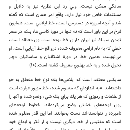
سادگي ممكن نيست، ولي رد اين نظريه نيز به دلايل و
مستندات خاص خود نياز دارد. واقع امر همان است كه گفته
شد و آنچه امروزه در دسترس است، خط ايلامي است. همايون
فرخ بر اين باور است كه نه تنها در دورة كاسي‌ها، بلكه در عصر
تمدن سيلك نيز ايران داراي خط بوده است. وي معتقد است،
خطي كه به نام آرامي معروف شده، درواقع خط آريايي است. او
مي‌نويسد، همين خط در دورة اشكانيان و ساسانيان دچار
تحول شده و به خط پهلوي معروف گشته است.(١٠)
سايكس معتقد است كه ايلامي‌ها يك نوع خط متعلق به خو
داشته‌اند. «به اندازه‌اي كه معلوم شده، خط مزبور عبارت است
از علامات و رموزي كه هر يك براي يك شيء وضع شده و آنها را
روي لوحه‌هاي خشتي وضع مي‌كرده‌اند. خطوط لوحه‌هاي
نامبرده را نتوانسته‌اند دست بخوانند. اما اين قدر معلوم شده
است كه مقتبس از خط ديگري نيست و از فكر و ابداع خود