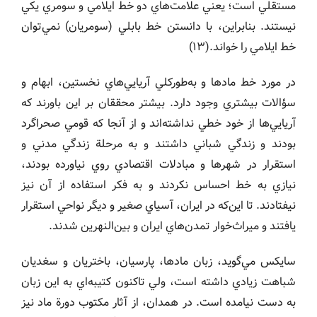
مستقلي است؛ يعني علامت‌هاي دو خط ايلامي و سومري يكي
نيستند. بنابراين، با دانستن خط بابلي (سومريان) نمي‌توان
خط ايلامي را خواند.(١٣)
در مورد خط مادها و به‌طوركلي آريايي‌هاي نخستين، ابهام و
سؤالات بيشتري وجود دارد. بيشتر محققان بر اين باورند كه
آريايي‌ها از خود خطي نداشته‌اند و از آنجا كه قومي صحراگرد
بودند و زندگي شباني داشتند و به مرحلة زندگي مدني و
استقرار در شهرها و مبادلات اقتصادي روي نياورده بودند،
نيازي به خط احساس نكردند و به فكر استفاده از آن نيز
نيفتادند. تا اين‌كه در ايران، آسياي صغير و ديگر نواحي استقرار
يافتند و ميراث‌خوار تمدن‌هاي ايران و بين‌النهرين شدند.
سايكس مي‌گويد، زبان مادها، پارسيان، باختريان و سغديان
شباهت زيادي داشته است، ولي تاكنون كتيبه‌اي به اين زبان
به دست نيامده است. در همدان، از آثار مكتوب دورة ماد نيز