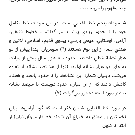
چند مفهوم را مي‌نماياند.
۵- مرحله پنجم خط الفبايي است. در اين مرحله، خط تكامل
خود را تا حدود زيادي پيشت سر گذاشت. خطوط فنيقي،
آرامي، اوستايي، ميخي پارسي، پهلوي قديم، اسلامي، لاتين و
هندي همه از اين نوع هستند.(٦) سومريان ابتدا پيش از دو
هزار نشانة خطي داشتند. حدود سه هزار سال پيش از ميلاد،
به جاي دو هزار نشانة اوليه، تنها از هشتصد نشانه استفاده
مي‌شد. بابليان شمارة اين نشانه‌ها را تا حدود پانصد و هفتاد
كاهش دادند كه از آن ميان، حدود دويست تا سيصد نشانه
بيشتر مورد استفاده قرار مي‌گرفت.(٧)
در مورد خط الفبايي شايان ذكر است كه گويا آرامي‌ها براي
نخستين بار موفق به اختراع آن شدند.خط فارسی(ایرانیان) از
ابتدا تا کنون