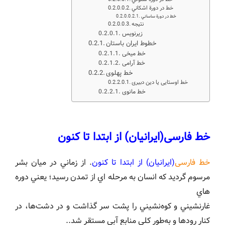
خط در دورة اشكاني
خط در دورة ساساني
نتيجه
زيرنويس
خطوط ایران باستان
خط میخی
خط آرامی
خط پهلوی
خط اوستایی یا دین دبیری
خط مانوی
خط فارسی(ایرانیان) از ابتدا تا کنون
خط فارسی
(ایرانیان) از ابتدا تا کنون
. از زماني در ميان بشر
مرسوم گرديد كه انسان به مرحله اي از تمدن رسيد؛ يعني دوره
هاي
غارنشيني و كوه‌نشيني را پشت سر گذاشت و در دشت‌ها، در
كنار رودها و به‌طور كلي منابع آبي مستقر شد..