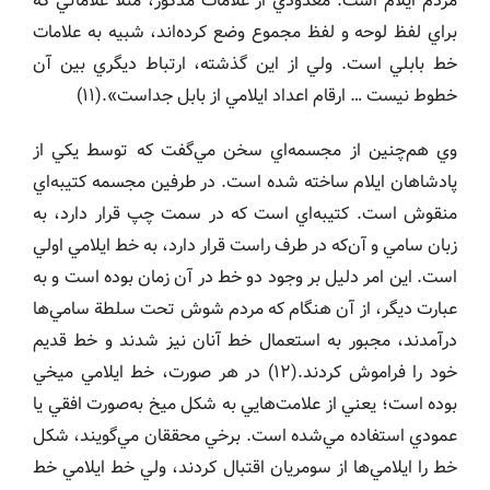
مردم ايلام است. معدودي از علامات مذكور، مثلاً علاماتي كه
براي لفظ لوحه و لفظ مجموع وضع كرده‌اند، شبيه به علامات
خط بابلي است. ولي از اين گذشته، ارتباط ديگري بين آن
خطوط نيست … ارقام اعداد ايلامي از بابل جداست».(١١)
وي هم‌چنين از مجسمه‌اي سخن مي‌گفت كه توسط يكي از
پادشاهان ايلام ساخته شده است. در طرفين مجسمه كتيبه‌اي
منقوش است. كتيبه‌اي است كه در سمت چپ قرار دارد، به
زبان سامي و آن‌كه در طرف راست قرار دارد، به خط ايلامي اولي
است. اين امر دليل بر وجود دو خط در آن زمان بوده است و به
عبارت ديگر، از آن هنگام كه مردم شوش تحت سلطة سامي‌ها
درآمدند، مجبور به استعمال خط آنان نيز شدند و خط قديم
خود را فراموش كردند.(١٢) در هر صورت، خط ايلامي ميخي
بوده است؛ يعني از علامت‌هايي به شكل ميخ به‌صورت افقي يا
عمودي استفاده مي‌شده است. برخي محققان مي‌گويند، شكل
خط را ايلامي‌ها از سومريان اقتبال كردند، ولي خط ايلامي خط