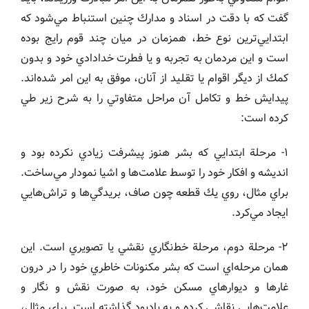
گفت كه با دقت در اسناد و مدارك چنين استنباط مي‌شود كه
ابتدايي‌ترين نوع خط، همزمان در ميان چند قوم رايج بوده
است و اين مردمان به تجربه و يا فطرت خدادادي خود و بدون
كمك از ديگر اقوام يا تقليد از آنان، موفق به اين امر شده‌اند.
پيدايش خط و تكامل آن مراحل متفاوتي را به شرح زير طي
كرده است:
١- مرحلة ابتدايي كه بشر هنوز پيشرفت زيادي نكرده بود و
انديشه و افكار خود را توسط علامت‌ها و اشيا نمودار مي‌‌ساخت.
براي مثال، روي يك قطعه چون صاف، بريدگي‌ها و تراش‌هايي
ايجاد مي‌كرد.
٢- مرحلة دوم، مرحلة خط‌نگاري نقشي يا تصويري است. اين
همان مرحله‌اي است كه بشر مكنونات خاطري خود را در درون
غارها و ديوارهاي مسكن خود، به صورت نقش و نگار و
علامت‌هايي نقاشي كرده و به يادبود گذاشته است. براي مثال،