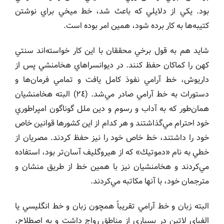
بود. يكي از دلايلي كه باعث شد، خط ميخي براي نوشتن
كتيبه‌ها به كار برده شود، همين امر بوده است.
شايد هم به قول برخي محققان با اين كار خواسته‌اند سنتي
كهن را كماكان حفظ كنند. در ديوانسراهاي هخامنشي پس از
داريوش، خط آرامي نفوذ كامل يافت و تمامي فرمان‌ها و
دستورات به خط آرامي صادر مي‌شد. (٢٤) البته هخامنشيان
همان‌طور كه به آداب و رسوم و دين ملل گوناگون امپراطوري
خود احترام مي‌گذاشتند و هر كدام از اين كشورها قوانين خاص
خود را داشتند، خط خاص خود را نيز حفظ كردند. مصريان از
خطي به نام «دموتيك» كه از هيروگليف آسان‌تر بود، استفاده
مي‌كردند و هخامنشيان نيز با همين خط از طريق منشان و
مترجمان خود، با آنها مكاتبه مي‌كردند.
البته زبان و خط آرامي تقريباً همچون زبان و خط انگليسي يا
الفباي لاتين در بسياري از مناطق رواج داشت و به اصطلاح،