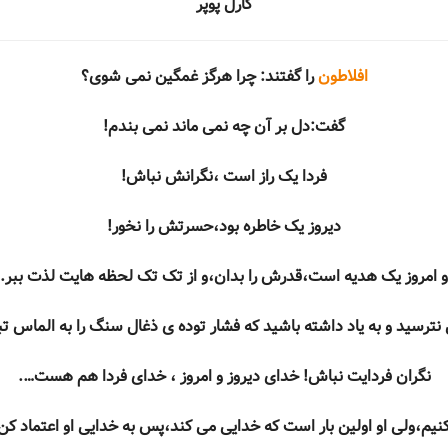
کارل پوپر
افلاطون
را گفتند: چرا هرگز غمگین نمی شوی؟
گفت:دل بر آن چه نمی ماند نمی بندم!
فردا یک راز است ،نگرانش نباش!
دیروز یک خاطره بود،حسرتش را نخور!
و امروز یک هدیه است،قدرش را بدان،و از تک تک لحظه هایت لذت ببر.
 نترسید و به یاد داشته باشید که فشار توده ی ذغال سنگ را به الماس ت
نگران فردایت نباش! خدای دیروز و امروز ، خدای فردا هم هست….
نیم،ولی او اولین بار است که خدایی می کند،پس به خدایی او اعتماد کن و ف