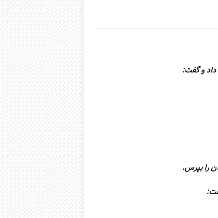
داد و گفت:
آن را بپرس.
فت: