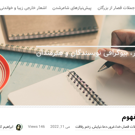
جملات قصار از بزرگان
پیش‌نیازهای شاعرشدن
اشعار خارجی زیبا و خواندنی
 بیوگرافی نویسندگان و هنرمندان
فهوم
لات قصار،خدا،غرور،دعا،نیایش
,
زخم رفاقت
می 11, 2022
146 Views
ابراهیم کی