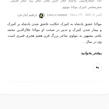
Tags
اشعارقدیمی
,
پادشاه
,
جلال الدین بلخی
,
شعر زیبا
,
شعر قدیمی
,
شعرمعاصر
,
کنیزک
,
مولانا
,
مولوی
اکتبر 31, 2020
175 Views
Leave a comment
ابراهیم کیان فرد
مولانا/عشق پادشاه به کنیزک حکایت عاشق شدن پادشاه بر کنیزک
و بیمار شدن کنیزک و تدبیر در صحت او مولانا جلال‌الدین محمد
بلخی مشهور به مولوی شاعر بزرگ قرن هفتم هجری قمری است.
وی در سال
…
بیشتر بخوانید