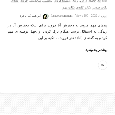
Tags
آنا
,
جامعه
,
درس
,
رویا
,
زیگموندفروید
,
سلامتی
,
شخصیت
,
فروید
,
کلیدی
,
نکات طلایی
,
نکات کلیدی
,
نکات مهم
ژوئن 4, 2022
190 Views
Leave a comment
ابراهیم کیان فرد
پندهای مهم فروید به دخترش آنا فروید برای اینکه دخترش آنا در
زندگی به استقلال برسد ،هنگام ترک کردن او ،چهل توصیه ی مهم
کرد و به گفته ی (آنا) دختر فروید ،با تکیه بر این
…
بیشتر بخوانید