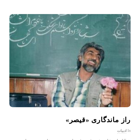
راز ماندگاری «قیصر»
In
ادبیات