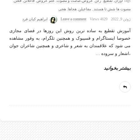
Tags
اوزان
,
تقطیع
,
رکن
,
عروض،صامت و مصوت
,
علم عروض
,
فاعلاتن
,
فعلن
,
مصوت ها شش تا هستند.
,
مفاعیلن
,
هجاها
,
هجی
ژوئن 9, 2022
4629 Views
Leave a comment
ابراهیم کیان فرد
آموزش تقطیع به ساده ترین روش این روزها در فضای مجازی
خصوصا اینستاگرام و فسیبوک و همچنین تلگرام، به وفور مشاهده
می شود که علاقمندان به شعر و شاعری و همچنین شاعران جوان
،اشعار و سروده
…
بیشتر بخوانید