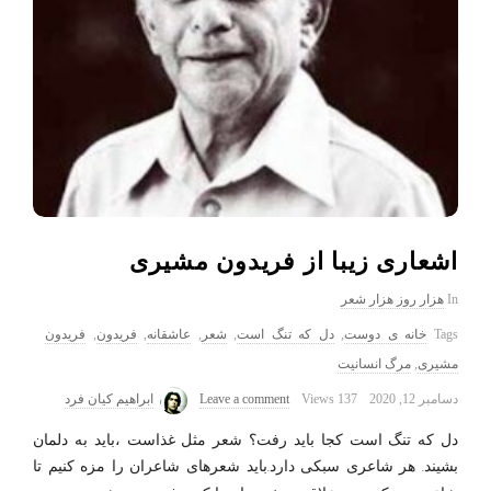
اشعاری زیبا از فریدون مشیری
In
هزار روز هزار شعر
Tags
خانه ی دوست
,
دل که تنگ است
,
شعر
,
عاشقانه
,
فریدون
,
فریدون
مشیری
,
مرگ انسانیت
دسامبر 12, 2020
137 Views
Leave a comment
ابراهیم کیان فرد
دل که تنگ است کجا باید رفت؟ شعر مثل غذاست ،باید به دلمان
بشیند. هر شاعری سبکی دارد.باید شعرهای شاعران را مزه کنیم تا