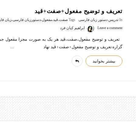
تعریف و توضیح مفعول+صفت+قید
In
تدریس دستور زبان فارسی
Tags
صفت،قید،مفعول،دستورزبان فارسی،زبان فار
Leave a comment
ابراهیم کیان فرد
تعریف و توضیح مفعول،صفت،قید هر یک به صورت مجزا مفعول جمله
گزاره.تعریف و توضیح مفعول+صفت+قید نهاد
…
بیشتر بخوانید