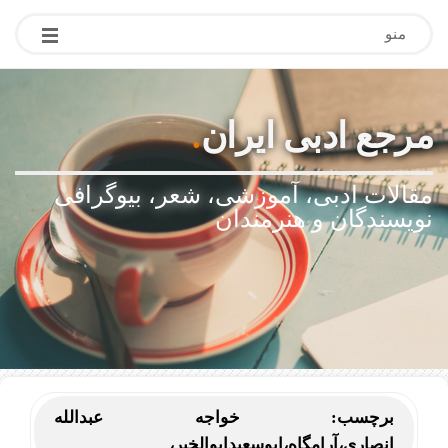
منو
مرجع ادبی ایران
.
مقالات ادبی، آموزشی، شعر، بیوگرافی
نویسندگان و هنرمندان
برچسب:
خواجه عبدالله
انصاری،آرامگاه،ابوسعیدابوالخیر،