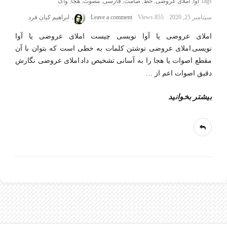
Tags
آوا
,
املای عروضی
,
خط
,
صامت
,
فارسی
,
مصوت
,
هجا
,
واک
سپتامبر 25, 2020
855 Views
Leave a comment
ابراهیم کیان فرد
املای عروضی یا آوا نویسی چیست املای عروضی یا آوا
نویسی.املای عروضی نوشتن کلمات به خطی است که بتوان با آن
مقطع اصوات یا هجا را به آسانی تشخیص داد.املای عروضی نگارش
دقیق اصوات اعم از
…
بیشتر بخوانید