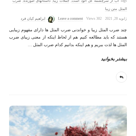
Tags
آب از سرچشمه گل آلود است
,
جملات زیبا
,
داستانهای آموزنده
,
ضرب
المثل
,
متن زیبا
ژانویه 28, 2021
302 Views
Leave a comment
ابراهیم کیان فرد
چند ضرب المثل زیبا و خواندنی ضرب المثل ها دارای مفهوم زیبایی
هستند که باید مطالعه کنیم .هم از لحاظ اینکه از معنی زیبای ضرب
المثل ها لذت ببریم و هم اینکه بدانیم کدام ضرب المثل
…
بیشتر بخوانید