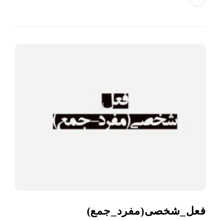
فعل_شخصی(مفرد_جمع)