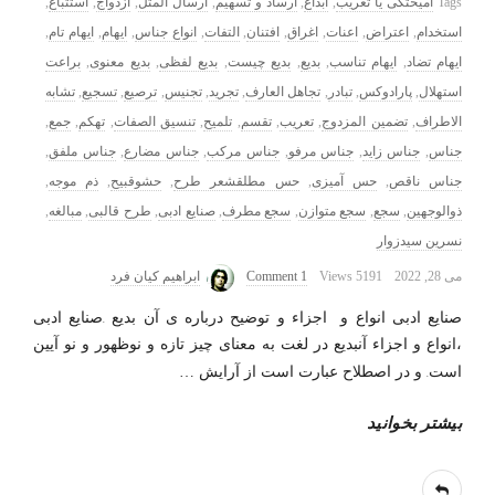
Tags
آمیختگی یا تعریب
,
ابداع
,
ارساد و تسهیم
,
ارسال المثل
,
ازدواج
,
استتباع
,
استخدام
,
اعتراض
,
اعنات
,
اغراق
,
افتنان
,
التفات
,
انواع جناس
,
ایهام
,
ایهام تام
,
ایهام تضاد
,
ایهام تناسب
,
بدیع
,
بدیع چیست
,
بدیع لفظی
,
بدیع معنوی
,
براعت
استهلال
,
پارادوکس
,
تبادر
,
تجاهل العارف
,
تجرید
,
تجنیس
,
ترصیع
,
تسجیع
,
تشابه
الاطراف
,
تضمین المزدوج
,
تعریب
,
تقسم
,
تلمیح
,
تنسیق الصفات
,
تهکم
,
جمع
,
جناس
,
جناس زاید
,
جناس مرفو
,
جناس مرکب
,
جناس مضارع
,
جناس ملفق
,
جناس ناقص
,
حس آمیزی
,
حس مطلقشعر طرح
,
حشوقبیح
,
ذم موجه
,
ذوالوجهین
,
سجع
,
سجع متوازن
,
سجع مطرف
,
صنایع ادبی
,
طرح قالبی
,
مبالغه
,
نسرین سیدزوار
می 28, 2022
5191 Views
1 Comment
ابراهیم کیان فرد
صنایع ادبی انواع و اجزاء و توضیح درباره ی آن بدیع .صنایع ادبی
،انواع و اجزاء آنبدیع در لغت به معنای چیز تازه و نوظهور و نو آیین
است. و در اصطلاح عبارت است از آرایش
…
بیشتر بخوانید