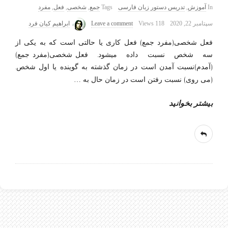
In
آموزش
,
تدریس دستور زبان فارسی
Tags
جمع
,
شخصی
,
فعل
,
مفرد
سپتامبر 22, 2020
118 Views
Leave a comment
ابراهیم کیان فرد
فعل_شخصی(مفرد_جمع) فعل کاری یا حالتی است که به یکی از
سه شخص نسبت داده میشود. فعل_شخصی(مفرد_جمع)
(آمدم)نسبت آمدن است در زمان گذشته به گوینده یا اول شخص.
(می روی) نسبت رفتن است در زمان حال به
…
بیشتر بخوانید