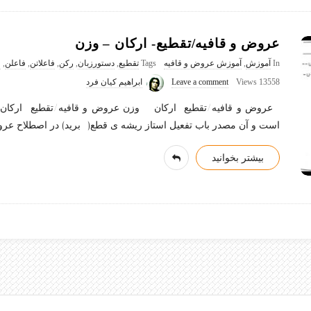
عروض و قافیه/تقطیع- ارکان – وزن
In
آموزش
,
آموزش عروض و قافیه
Tags
تقطیع
,
دستورزبان
,
رکن
,
فاعلاتن
,
فاعلن
,
ق
13558 Views
Leave a comment
ابراهیم کیان فرد
عروض و قافیه/تقطیع- ارکان – وزن عروض و قافیه/تقطیع- ارکان
است و آن مصدر باب تفعیل استاز ریشه ی قطع(=برید) در اصطلاح 
بیشتر بخوانید