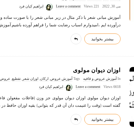
می 30, 2022
221 Views
Leave a comment
ابراهیم کیان فرد
آموزش مبانی شعر با ذکر مثال در زیر مبانی شعر را با صورت ساده و
درآورده ایم ،امیدوارم اسباب رضایت شما را فراهم آورده باشیم.آموز
بیشتر بخوانید
اوزان دیوان مولوی
In
آموزش عروض و قافیه
Tags
آموزش عروض
,
ارکان
,
اوزان شعر
,
تقطیع
,
عروض
6618 Views
Leave a comment
ابراهیم کیان فرد
اوزان دیوان مولوی اوزان دیوان مولوی جز وزن (فاعلات مفعولن ف
گفته است (وقت را غنیمت دان آن قدر که بتوانی) بقیه اوزان حافظ در 
بیشتر بخوانید