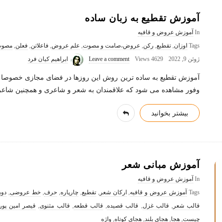
آموزش تقطیع به زبان ساده
In
آموزش عروض و قافیه
Tags
اوزان
,
تقطیع
,
رکن
,
عروض،صامت و مصوت
,
علم عروض
,
فاعلاتن
,
فعلن
,
مصوت 
ژوئن 9, 2022
4629 Views
Leave a comment
ابراهیم کیان فرد
آموزش تقطیع به ساده ترین روش این روزها در فضای مجازی خصوصا ای
وفور مشاهده می شود که علاقمندان به شعر و شاعری و همچنین شاعر
بیشتر بخوانید
آموزش مبانی شعر
In
آموزش عروض و قافیه
Tags
آموزش عروض و قافیه
,
ارکان شعر
,
تقطیع
,
چارپاره
,
حرف
,
خط عروضی
,
دوب
قالب شعر
,
قالب غزل
,
قالب قصیده
,
قالب قطعه
,
قالب مثنوی
,
قیصر امین پور
چیست
,
هجا
,
هجای بلند
,
هجای کوتاه
,
واژه‌