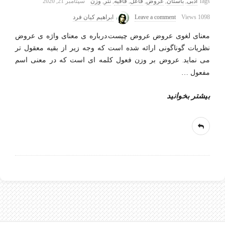
Tags
ادبی
,
باستان
,
عروض
,
فاعل
,
قافیه
,
نثر
,
وزن
سپتامبر 21, 2020
1098 Views
Leave a comment
ابراهیم کیان فرد
معنای لغوی عروض عروض چیست.درباره ی معنای واژه ی عروض
نظریات گوناگونی ارائه شده است که وجه زیر از بقیه معقول تر
می نماید. عروض بر وزن فعول کلمه ای است که در معنی اسم
مفعول
…
بیشتر بخوانید