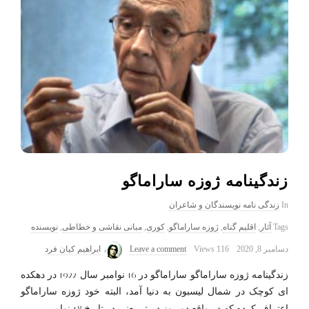
زندگینامه ژوزه ساراماگو
In
زندگی نامه نویسندگان و شاعران
Tags
آثار
,
اقلیم گناه
,
ژوزه ساراماگو
,
کوری
,
مبانی نقاشی و خطاطی
,
نویسنده
دسامبر 8, 2020
116 Views
Leave a comment
ابراهیم کیان فرد
زندگینامه ژوزه ساراماگو ساراماگو در 16 نوامبر سال 1922 در دهکده
ای کوچک در شمال لیسبون به دنیا آمد، البته خود ژوزه ساراماگو
اعتراف کرده که در واقع دو روز دیرتر یعنی در تاریخ 18 نوامبر
…