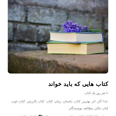
کتاب هایی که باید خواند
In
هر روز یک کتاب
Tags
آثار
,
اثر
,
بهترین کتاب
,
داستان
,
رمان
,
کتاب
,
کتاب باارزش
,
کتاب خوب
,
کتاب عالی
,
مطالعه
,
نویسندگان