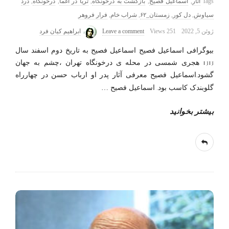
Tags
آثار
,
اسماعیل فصیح
,
بازگشت به درخونگاه
,
ثریا در اغما
,
درخونگاه
,
درد
سیاوش
,
دل کور
,
زمستان_۶۲
,
شراب خام
,
فرار فروهر
ژوئن 5, 2022
251 Views
Leave a comment
ابراهیم کیان فرد
بیوگرافی اسماعیل فصیح اسماعیل فصیح به تاریخ دوم اسفند سال
1313 هجری شمسی در محله ی درخونگاه تهران ،چشم به جهان
گشود.اسماعیل فصیح معرفی آثار پدر او ارباب حسن در چهارراه
گلوبندک کاسب بود. اسماعیل فصیح
…
بیشتر بخوانید