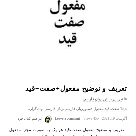
تعریف و توضیح مفعول+صفت+قید
In
تدریس دستور زبان فارسی
Tags
صفت،قید،مفعول،دستورزبان فارسی،زبان فارسی،نهاد،گزاره
آگوست 19, 2021
456 Views
Leave a comment
ابراهیم کیان فرد
تعریف و توضیح مفعول،صفت،قید هر یک به صورت مجزا مفعول