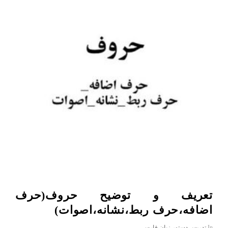
تعریف و توضیح حروف(حرف
اضافه،حرف ربط،نشانه،اصوات)
In
تدریس دستور زبان فارسی