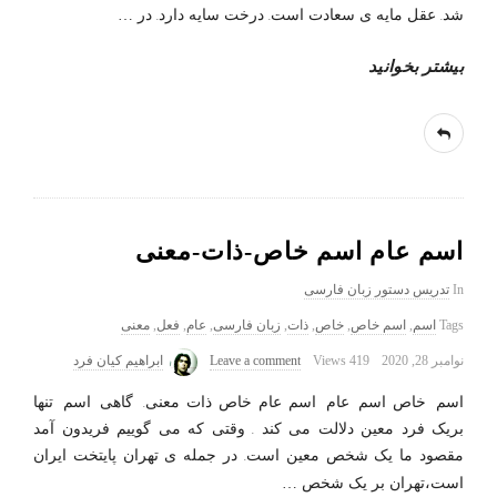
شد. عقل مایه ی سعادت است. درخت سایه دارد. در
…
بیشتر بخوانید
اسم عام اسم خاص-ذات-معنی
In
تدریس دستور زبان فارسی
Tags
اسم
,
اسم خاص
,
خاص
,
ذات
,
زبان فارسی
,
عام
,
فعل
,
معنی
نوامبر 28, 2020
419 Views
Leave a comment
ابراهیم کیان فرد
اسم خاص-اسم عام اسم_عام-خاص-ذات-معنی. گاهی اسم تنها
بریک فرد معین دلالت می کند . وقتی که می گوییم فریدون آمد
مقصود ما یک شخص معین است. در جمله ی تهران پایتخت ایران
است،تهران بر یک شخص
…