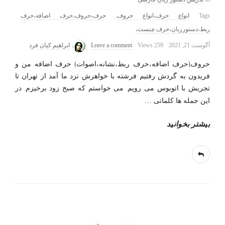
Tags
انواع حرف،انواع حروف
,
حرف،حروف،حرف اضافه،حرف
ربط،دستورزبان،حرف چیست،
آگوست 21, 2021
259 Views
Leave a comment
ابراهیم کیان فرد
حروف(حرف اضافه،حرف ربط،نشانه،اصوات) حرف اضافه من و
فریدون به گردش رفتیم فرشته با خواهرش نزد ما آمد از تهران تا
تجریش با اتوبوس می رویم. می خواستم که صبح زود برخیزم. در
این جمله ها کلماتی
…
بیشتر بخوانید