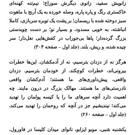
زانویش سفید، زانوی دیگرش سوراخ؛ نیم‌تنه کهنه‌ای
خاکستری رنگ و پاره پاره، وصله خورده به یک آرنج با ماهوت
سبز دوخته شده با ریسمان؛ بر پشت یک توبره سربازی، کاملا
انباشته، به خوبی مسدود، و بسیار نو؛ بر دست چوبدستی
بزرگ گرده‌دار؛ پاها بی‌جوراب در کفش‌هایی نعل‌دار؛ سر
چیده شده، و ریش، بلند. (جلد اول – صفحه ۳۰۴)
هرگز نه از دزدان بترسیم، نه از آدمکشان. این‌ها خطرات
بیرونی‌اند، خطرات کوچکند. از خودمان بترسیم. دزدان
واقعی، پیش‌داوری‌های ما هستند؛ آدم‌کشان واقعی
نادرستی‌های ما هستند. مهالک بزرگ در درون مایند. چه
اهمیت دارد آنچه سرهای ما را یا کیسه پولمان را تهدید
می‌کند! نیندیشیم جز در آنچه که روحمان را تهدید می‌کند.
(جلد اول – صفحه ۲۶۰)
یکشنبه شبی، موبو ایزابو، نانوای میدان کلیسا در فاورول،