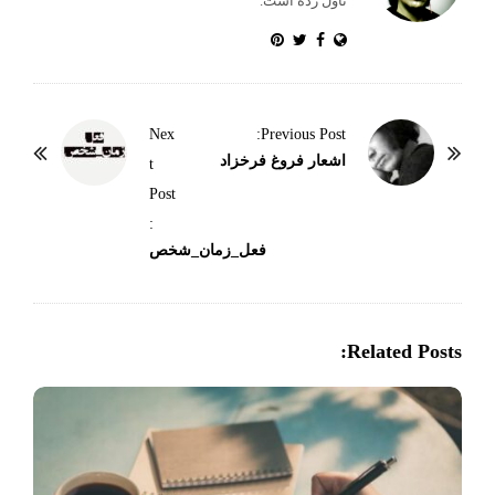
تاول زده است.
P
Nex
Previous Post:
o
اشعار فروغ فرخزاد
t
s
Post
t
:
N
فعل_زمان_شخص
a
v
i
Related Posts:
g
a
t
i
o