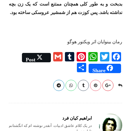
بدبخت و به طور کلی همچنان ممتنع است که یک زن بچه
نداشته باشد. پس کوزت هم از شمشیر عروسکی ساخته بود.
رمان بینوایان اثر ویکتور هوگو
G
T
Pi
W
T
Fa
Post
m
u
nt
ha
wi
ce
S
Share
ail
m
er
ts
tte
bo
ha
bl
es
A
r
ok
re
r
t
pp
ابراهیم کیان فرد
در یک کلام عاشق ادبیات. آنقدر نوشته ام که انگشتانم