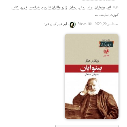
Tags
اثر
,
بینوایان
,
جلد
,
دختر
,
رمان
,
ژان والژان.تناردیه
,
فرانسه
,
قرن
,
کتاب
,
کوزت
,
نمایشنامه
سپتامبر 20, 2020
164 Views
ابراهیم کیان فرد