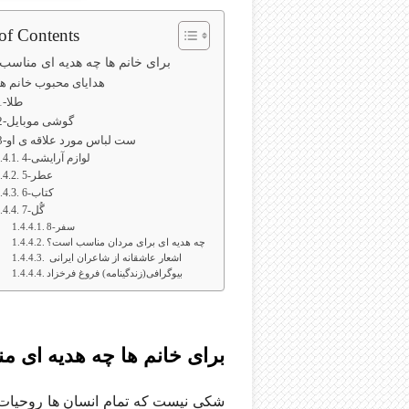
of Contents
برای خانم ها چه هدیه ای مناس
هدایای محبوب خانم ها
1-طلا
2-گوشی موبایل
3-ست لباس مورد علاقه ی او
4-لوازم آرایشی
5-عطر
6-کتاب
7-گُل
8-سفر
چه هدیه ای برای مردان مناسب است؟
اشعار عاشقانه از شاعران ایرانی
بیوگرافی(زندگینامه) فروغ فرخزاد
برای خانم ها چه هدیه ای 
شکی نیست که تمام انسان ها روحیات و