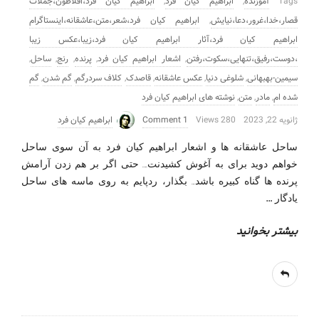
Tags
آموزنده
,
ابراهیم کیان فرد
,
ابراهیم کیان فرد،افلاطون،جملات
قصار،خدا،غرور،دعا،نیایش
,
ابراهیم کیان فرد،شعر،متن،عاشقانه،اینستاگرام
ابراهیم کیان فرد،آثار ابراهیم کیان فرد،زیبا،عکس زیبا
،دوست،رفیق،تنهایی،سکوت،رفتن
,
اشعار ابراهیم کیان فرد
,
پرنده
,
رنج
,
ساحل
,
سیمین-بهبهانی
,
شلوغی دنیا
,
عکس عاشقانه
,
قاصدک
,
کلاف سردرگم
,
گم شدن
,
گم
شده ام
,
مادر
,
متن
,
نوشته های ابراهیم کیان فرد
ژانویه 22, 2023
280 Views
1 Comment
ابراهیم کیان فرد
ساحل عاشقانه ها و اشعار ابراهیم کیان فرد به آن سوی ساحل
خواهم دوید برای به آغوش کشیدنت…. حتی اگر بر هم زدن آرامش
پرنده ها گناه کبیره باشد… بگذار، ردپایم به روی ماسه های ساحل
…
یادگار
بیشتر بخوانید