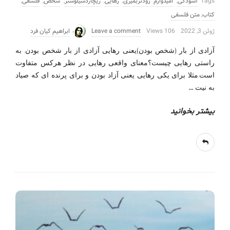
Tags
آسودگی
,
امیدوارم زودتربمیری
,
رهایی
,
ریچاردسیلوستر
,
شخص
,
فلسفی
,
کتاب
,
متن فلسفی
ژوئن 3, 2022
106 Views
Leave a comment
ابراهیم کیان فرد
آزادی از بار (شخص بودن)یعنی رهایی آزادی از بار شخص بودن. به
راستی رهایی چیست؟معنای واقعی رهایی در نظر هرکس متفاوت
است.مثلا برای یکی رهایی یعنی آزاد بودن و برای پرنده ای که صیاد
…
به نیت
بیشتر بخوانید