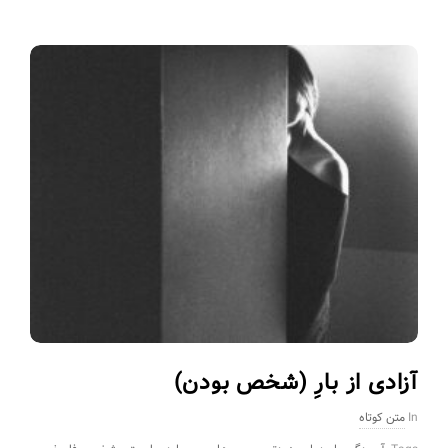
آزادی از بارِِ (شخص بودن)
In
متن کوتاه