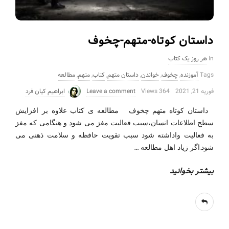
داستان کوتاه-متهم-چخوف
In
هر روز یک کتاب
Tags
آموزنده
,
چخوف
,
خواندن
,
داستان متهم
,
کتاب
,
متهم
,
مطالعه
فوریه 21, 2021
364 Views
Leave a comment
ابراهیم کیان فرد
داستان کوتاه-متهم-چخوف مطالعه ی کتاب علاوه بر افزایش
سطح اطلاعات انسان،سبب فعالیت مغز می شود و هنگامی که مغز
به فعالیت واداشته شود سبب تقویت حافظه و سلامت ذهنی می
…
شود.اگر زیاد اهل مطالعه
بیشتر بخوانید