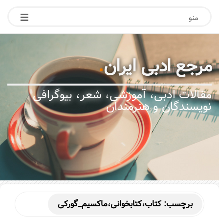
منو
مرجع ادبی ایران
.
مقالات ادبی، آموزشی، شعر، بیوگرافی
نویسندگان و هنرمندان
برچسب:
کتاب،کتابخوانی،ماکسیم_گورکی