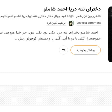
دخترای ننه دریا-احمد شاملو
In
هزار روز هزار شعر
Tags
امید
,
چراغ
,
دختر
,
دخترای ننه دریا
,
دریا
,
شاملو
,
شعر
,
قدیم
,
Leave a comment
ابراهیم کیان فرد
احمد شاملو،دخترای ننه دریا یکی بود یکی نبود. جز خدا هیچ‌چی نبود 
…
عموصحرا، تُپُلی با دو تا لُپ ِ گُلی پا و دستش کوچولو ریش
بیشتر بخوانید