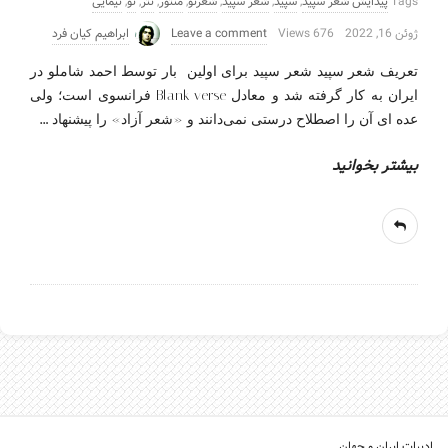
Tags
پیدایش شعر سپید
,
سپید
,
شعر سپید
,
شعرنو
,
منثور
,
نثر
,
نو
,
نیمایی
ژوئن 16, 2022
676 Views
Leave a comment
ابراهیم کیان فرد
تعریف شعر سپید شعر سپید برای اولین بار توسط احمد شاملو در
ایران به كار گرفته شد و معادل Blank verse فرانسوی است؛ ولی
…
عده ای آن را اصطلاح درستی نمی‌دانند و «شعر آزاد» را پیشنهاد
بیشتر بخوانید
ادبیات ایران و جهان