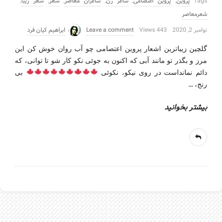
Tags
پروین
,
پروین اعتصامی
,
شاعر زن
,
شاعران معاصر
,
شعر
,
شعر زیبا
,
شعرمعاصر
نوامبر 2, 2020
443 Views
Leave a comment
ابراهیم کیان فرد
گلچین زیباترین اشعار پروین اعتصامی چو آب روان خوش کن این
مرز و بگذر تو مانند آبی که اکنون به جوئی نکو کار شو تا توانی، که
دائم نمانداست در روی نیکو، نکوئی
بی
…
رنج،
بیشتر بخوانید