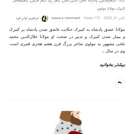
Tags
اشعارقدیمی
,
پادشاه
,
جلال الدین بلخی
,
شعر زیبا
,
شعر قدیمی
,
شعرمعاصر
,
کنیزک
,
مولانا
,
مولوی
اکتبر 31, 2020
175 Views
Leave a comment
ابراهیم کیان فرد
مولانا/عشق پادشاه به کنیزک حکایت عاشق شدن پادشاه بر کنیزک
و بیمار شدن کنیزک و تدبیر در صحت او مولانا جلال‌الدین محمد
بلخی مشهور به مولوی شاعر بزرگ قرن هفتم هجری قمری است.
…
وی در سال
بیشتر بخوانید