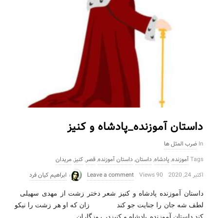
داستان آموزنده_پادشاه و کنیز
In
ضرب المثل ها
Tags
آموزنده
,
پادشاه
,
داستان
,
داستان آموزنده
,
قصر
,
کنیز
,
مریدان
اکتبر 24, 2020
90 Views
Leave a comment
ابراهیم کیان فرد
داستان آموزنده_پادشاه و کنیز شعر دختر زشت از مهدی سهیلی
لطف شه جان را جنایت جو کند زان که او هر زشت را نیکو
…
کند داستان آموزنده_پادشاه و کنیزدر روزگاران